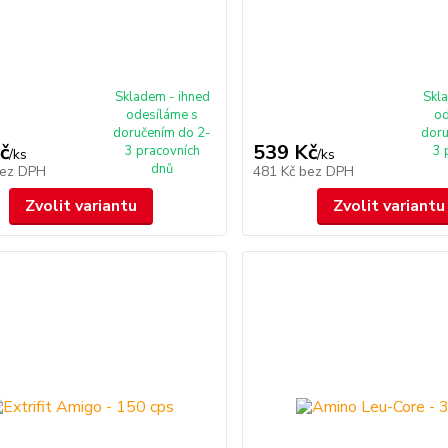
Skladem - ihned
Skl
odesíláme s
od
doručením do 2-
doru
č
539 Kč
3 pracovních
3 
/
ks
/
ks
dnů
ez DPH
481 Kč
bez DPH
Zvolit variantu
Zvolit variantu