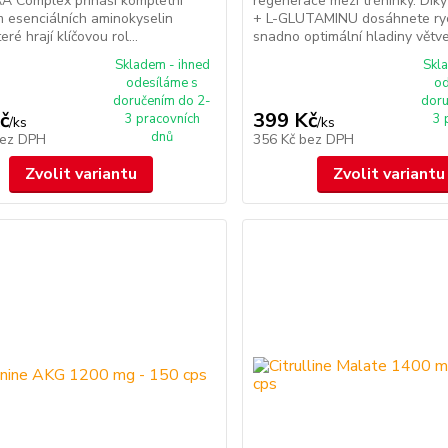
AA Complex přináší kompletní
regenerace mezi tréninky. Dík
 esenciálních aminokyselin
+ L-GLUTAMINU dosáhnete ry
eré hrají klíčovou rol...
snadno optimální hladiny větve
Skladem - ihned
Skl
odesíláme s
od
doručením do 2-
doru
č
399 Kč
3 pracovních
3 
/
ks
/
ks
dnů
ez DPH
356 Kč
bez DPH
Zvolit variantu
Zvolit variantu