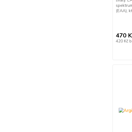
svaly. E
spektrum
(EAA), kt
470 K
420 Kč
b