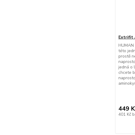
Extrifit
HUMAN M
této je
prostě ne
naprosto
jedná o l
chcete b
naprost
aminokyse
449 K
401 Kč
b