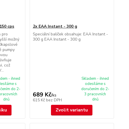
 150 cps
2x EAA Instant - 300 g
h pro
Speciální balíček obsahuje: EAA Instant -
yšší možný
300 g EAA Instant - 300 g
50kapslové
vé pumpy
kovou
livňuje
i, což
...
adem - ihned
Skladem - ihned
esíláme s
odesíláme s
čením do 2-
doručením do 2-
689 Kč
pracovních
3 pracovních
/
ks
dnů
dnů
615 Kč
bez DPH
šíku
Zvolit variantu