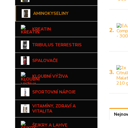
AMINOKYSELINY
KREATIN
2.
TRIBULUS TERRESTRIS
SPALOVAČE
3.
KLOUBNÍ VÝŽIVA
SPORTOVNÍ NÁPOJE
VITAMÍNY, ZDRAVÍ A
VITALITA
Nejnov
ŠEJKRY A LAHVE