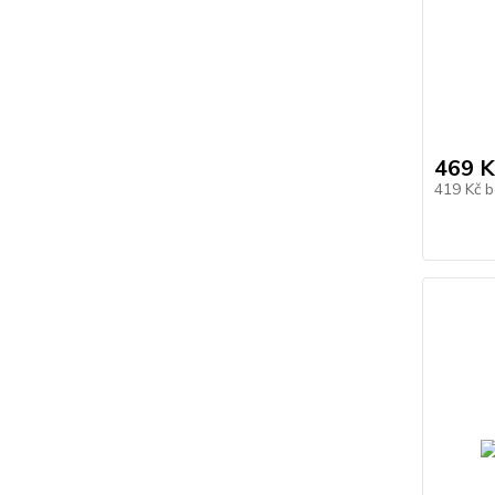
469 K
419 Kč
b