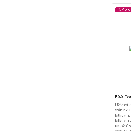
TOP pro
EAA Com
Užívání
tréninku
bílkovin,
bílkovin 
umožní s