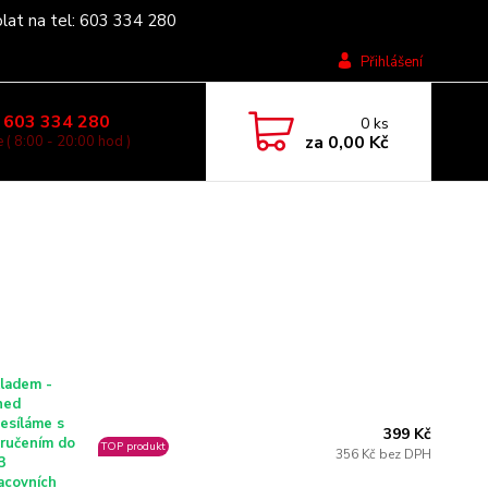
olat na tel: 603 334 280
Přihlášení
 603 334 280
0
ks
za
0,00 Kč
 ( 8:00 - 20:00 hod )
ladem -
ned
esíláme s
399 Kč
ručením do
TOP produkt
356 Kč bez DPH
3
acovních