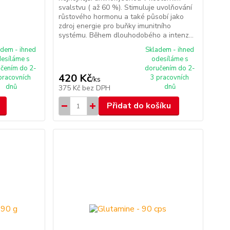
svalstvu ( až 60 %). Stimuluje uvolňování
růstového hormonu a také působí jako
zdroj energie pro buňky imunitního
systému. Během dlouhodobého a intenz...
adem - ihned
Skladem - ihned
esíláme s
odesíláme s
čením do 2-
doručením do 2-
420 Kč
pracovních
3 pracovních
/
ks
dnů
dnů
375 Kč
bez DPH
Přidat do košíku