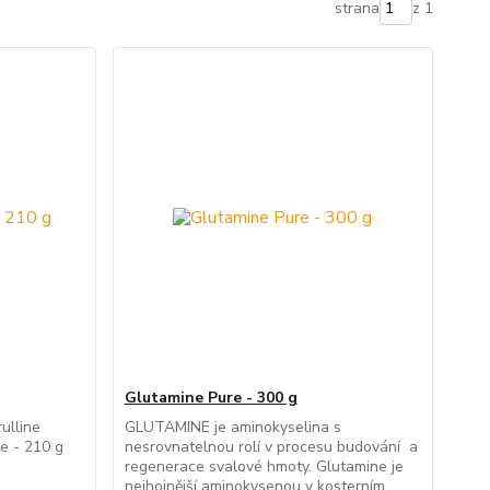
strana
z 1
Glutamine Pure - 300 g
rulline
GLUTAMINE je aminokyselina s
te - 210 g
nesrovnatelnou rolí v procesu budování a
regenerace svalové hmoty. Glutamine je
nejhojnější aminokysenou v kosterním