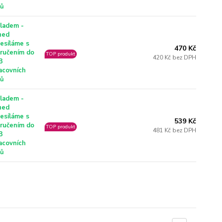
nů
ladem -
ned
esíláme s
470 Kč
ručením do
TOP produkt
420 Kč bez DPH
3
acovních
nů
ladem -
ned
esíláme s
539 Kč
ručením do
TOP produkt
481 Kč bez DPH
3
acovních
nů