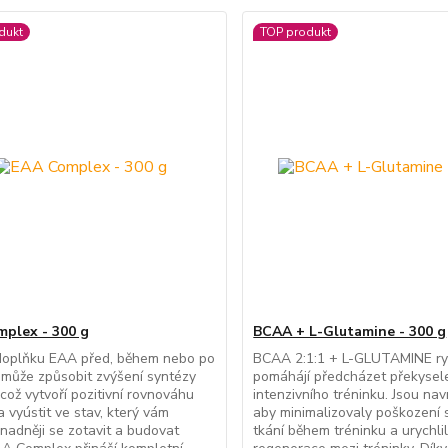
dukt
TOP produkt
plex - 300 g
BCAA + L-Glutamine - 300 g
 doplňku EAA před, během nebo po
BCAA 2:1:1 + L-GLUTAMINE ry
 může způsobit zvýšení syntézy
pomáhájí předcházet překysel
 což vytvoří pozitivní rovnováhu
intenzivního tréninku. Jsou nav
a vyústit ve stav, který vám
aby minimalizovaly poškození 
nadněji se zotavit a budovat
tkání během tréninku a urychli