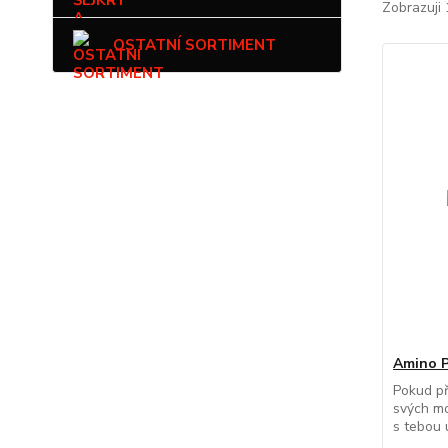
Zobrazuji 
OSTATNÍ SORTIMENT
Amino P
Pokud př
svých mo
s tebou u