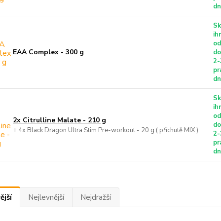
d
Sk
ih
od
EAA Complex - 300 g
do
2-
pr
d
Sk
ih
od
2x Citrulline Malate - 210 g
do
+ 4x Black Dragon Ultra Stim Pre-workout - 20 g ( příchutě MIX )
2-
pr
d
ější
Nejlevnější
Nejdražší