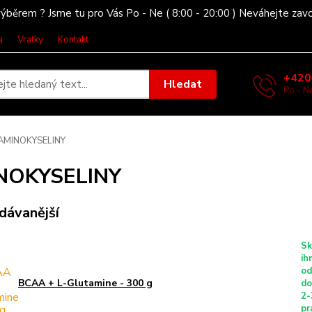
ýběrem ? Jsme tu pro Vás Po - Ne ( 8:00 - 20:00 ) Neváhejte zav
a
Vratky
Kontakt
+420
Hledat
Po - Ne
AMINOKYSELINY
NOKYSELINY
dávanější
Sk
ih
od
BCAA + L-Glutamine - 300 g
do
2-
pr