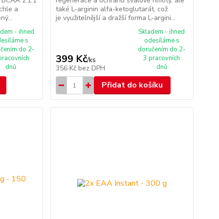
y BCAA 2:1:1
regenerace a ochranu svalové hmoty, ale
chle a
také L-arginin alfa-ketoglutarát, což
ný...
je využitelnější a dražší forma L-argini...
adem - ihned
Skladem - ihned
esíláme s
odesíláme s
čením do 2-
doručením do 2-
399 Kč
pracovních
3 pracovních
/
ks
dnů
dnů
356 Kč
bez DPH
Přidat do košíku