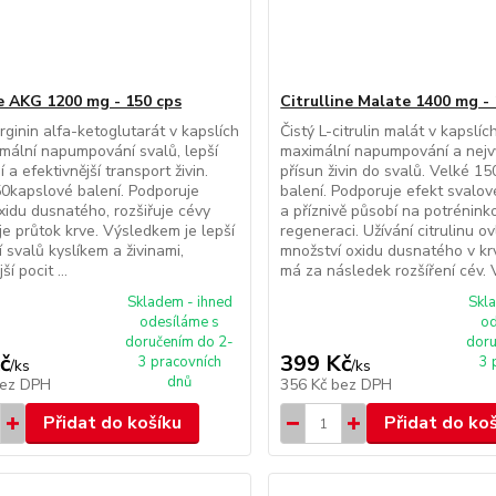
e AKG 1200 mg - 150 cps
Citrulline Malate 1400 mg -
arginin alfa-ketoglutarát v kapslích
Čistý L-citrulin malát v kapslíc
mální napumpování svalů, lepší
maximální napumpování a nejv
 a efektivnější transport živin.
přísun živin do svalů. Velké 1
0kapslové balení. Podporuje
balení. Podporuje efekt svalo
xidu dusnatého, rozšiřuje cévy
a příznivě působí na potrénin
je průtok krve. Výsledkem je lepší
regeneraci. Užívání citrulinu ov
 svalů kyslíkem a živinami,
množství oxidu dusnatého v krv
ší pocit ...
má za následek rozšíření cév. V
Skladem - ihned
Skl
odesíláme s
od
doručením do 2-
doru
č
399 Kč
3 pracovních
3 
/
ks
/
ks
dnů
ez DPH
356 Kč
bez DPH
Přidat do košíku
Přidat do ko