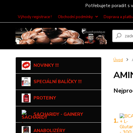
Potřebujete poradit s v
Výhody registrace !
Obchodní podmínky
Doprava a platb
Úvod
NOVINKY !!!
AMI
SPECIÁLNÍ BALÍČKY !!!
Nejpro
PROTEINY
SACHARIDY - GAINERY
1.
ANABOLIZÉRY