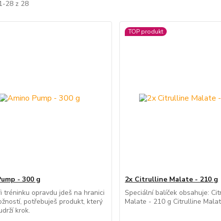
1-28 z 28
TOP produkt
ump - 300 g
2x Citrulline Malate - 210 g
i tréninku opravdu jdeš na hranici
Speciální balíček obsahuje: Cit
žností, potřebuješ produkt, který
Malate - 210 g Citrulline Mala
drží krok.