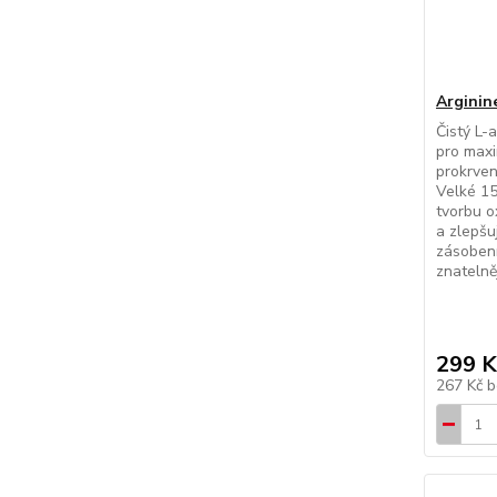
Arginin
Čistý L-
pro maxi
prokrvení
Velké 15
tvorbu o
a zlepšu
zásobení
znatelněj
299 K
267 Kč
b