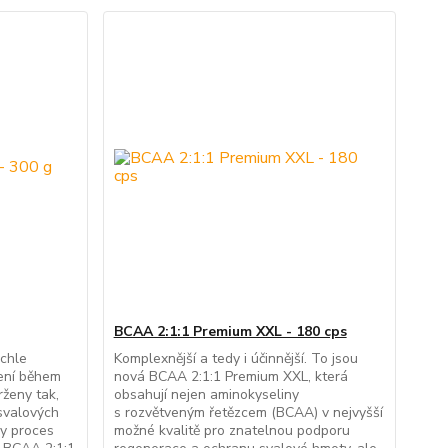
BCAA 2:1:1 Premium XXL - 180 cps
chle
Komplexnější a tedy i účinnější. To jsou
ení během
nová BCAA 2:1:1 Premium XXL, která
rženy tak,
obsahují nejen aminokyseliny
svalových
s rozvětveným řetězcem (BCAA) v nejvyšší
ly proces
možné kvalitě pro znatelnou podporu