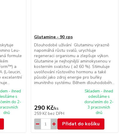
Glutamine - 90 cps
kytuje
Dlouhodobé užívání Glutaminu výrazně
Amino Leu-
napomáhá růstu svalů, urychluje
aná formule
regeneraci organismu a zlepšuje výkon.
okém
Glutamine je nejhojnější aminokysenou v
pForm™) a
kosterním svalstvu ( až 60 %). Stimuluje
 (L-leucin,
uvolňování růstového hormonu a také
je excelentní
působí jako zdroj energie pro buňky
uje...
imunitního systému. Během dlouhodobéh...
adem - ihned
Skladem - ihned
esíláme s
odesíláme s
čením do 2-
doručením do 2-
290 Kč
pracovních
3 pracovních
/
ks
dnů
dnů
259 Kč
bez DPH
Přidat do košíku