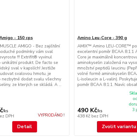
 Amigo - 150 cps
Amino Leu-Core - 390 g
USCLE AMIGO - Bez zajištění
AMIX™ Amino LEU-CORE™ pos
dnoduché podmínky vám sval
excelentní poměr BCAA 8:1:1 
vyroste !!! Extrifit® vyvinul
Core je maximálně koncentrov
 unikátní produkt. De facto se
aminokyselin založená na vys
idský sval v kapslích! Jestliže
množství peptidů leucinu (Pe
udovat svalovou hmotu, je
volné formě aminokyselin BCAA
o nezbytné dodat svalu všechny
L-isoleucin a L-valin). Poskytu
liny, ze kterých se skládá. A ...
poměr BCAA 8:1:1. Navíc obsah
Skl
od
doru
č
490 Kč
3 
/
ks
/
ks
VYPRODÁNO !
ez DPH
438 Kč
bez DPH
Detail
Zvolit variantu