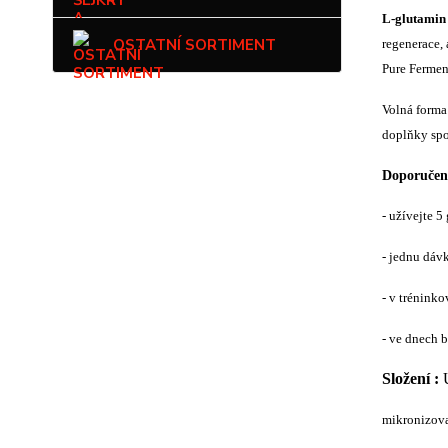
L-glutamin
OSTATNÍ SORTIMENT
regenerace,
Pure Fermen
Volná forma
doplňky spo
Doporučen
- užívejte 
- jednu dáv
- v trénink
- ve dnech 
Složení :
mikronizov