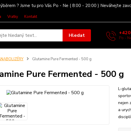
ýběrem ? Jsme tu pro Vás Po - Ne ( 8:00 - 20:00 ) Neváhejte zav
a
Vratky
Kontakt
+420
Hledat
Po - Ne
ANABOLIZÉRY
Glutamine Pure Fermented - 500 g
amine Pure Fermented - 500 g
L-glut
sportov
nejen 
a urych
discip