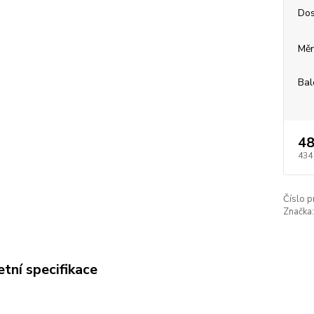
Dos
Měr
Bal
48
434
Číslo p
Značka:
tní specifikace