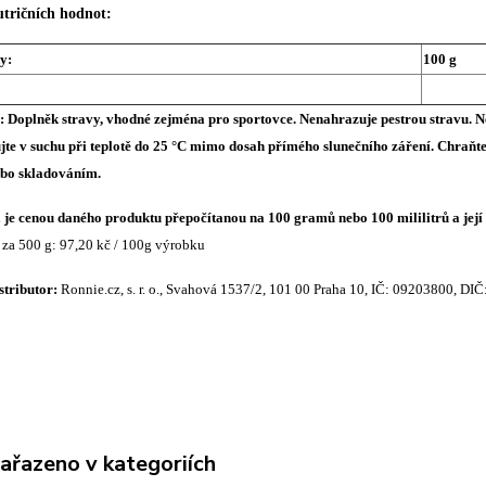
tričních hodnot:
y:
100 g
 Doplněk stravy, vhodné zejména pro sportovce. Nenahrazuje pestrou stravu. 
ujte v suchu při teplotě do 25 °C mimo dosah přímého slunečního záření. Chra
ebo skladováním.
je cenou daného produktu přepočítanou na 100 gramů nebo 100 mililitrů a jej
 za 500 g: 97,20 kč / 100g výrobku
stributor:
Ronnie.cz, s. r. o., Svahová 1537/2, 101 00 Praha 10, IČ: 09203800, D
zařazeno v kategoriích