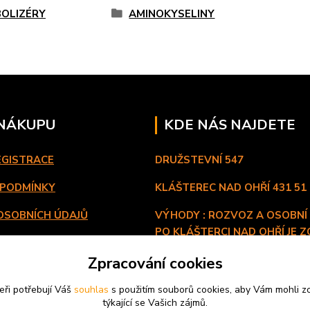
OLIZÉRY
AMINOKYSELINY
 NÁKUPU
KDE NÁS NAJDETE
EGISTRACE
DRUŽSTEVNÍ 547
 PODMÍNKY
KLÁŠTEREC NAD OHŘÍ
431 51
OSOBNÍCH ÚDAJŮ
VÝHODY : ROZVOZ A OSOBNÍ
PO KLÁŠTERCI NAD OHŘÍ JE Z
A PLATBA
ZDARMA. FUNGUJEME 7 DNÍ V
Zpracování cookies
eři potřebují Váš
souhlas
s použitím souborů cookies, aby Vám mohli z
týkající se Vašich zájmů.