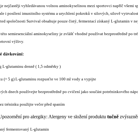
je nejčastěji vyhledávanou volnou aminokyselinou mezi sportovci napříč všemi sp
 ale i posílení imunitního systému a urychlení pokroků v silových, silově vytrvalo
ted společnosti Survival obsahuje pouze čistý, fermentací získaný L-glutamin v n
 této semiesenciální aminokyseliny je zvlášť vhodné používat bezprostředně po tré
rtovní výživy.
é dávkování:
5 g L-glutaminu denně ( 1,5 odměrky )
ku (= 5 g) L-glutaminu rozpusťte ve 100 ml vody a vypijte
ových dnech používejte bezprostředně po cvičení jako součást potréninkového náp
bez tréninku použijte večer před spaním
Upozornění pro alergiky: Alergeny ve složení produktu
tučně
zvýrazně
aný fermentovaný L-glutamin