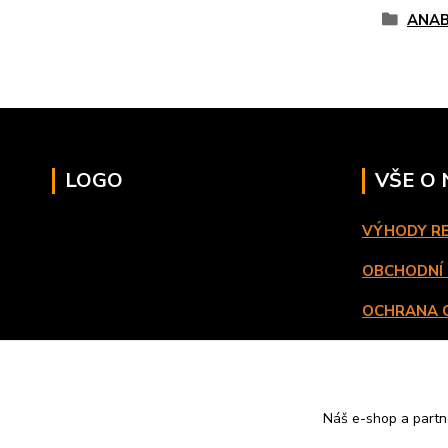
ANAB
LOGO
VŠE O
VÝHODY R
OBCHODNÍ
OCHRANA 
DOPRAVA 
VRATKY
Náš e-shop a partn