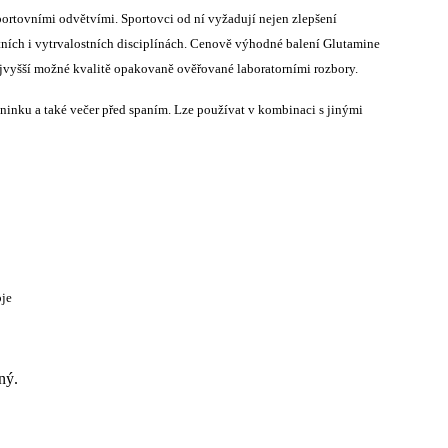
ortovními odvětvími. Sportovci od ní vyžadují nejen zlepšení
stních i vytrvalostních disciplínách. Cenově výhodné balení Glutamine
ejvyšší možné kvalitě opakovaně ověřované laboratorními rozbory.
ninku a také večer před spaním. Lze používat v kombinaci s jinými
oje
ný.