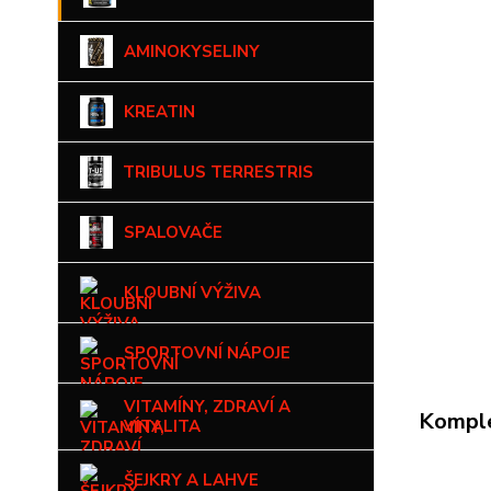
AMINOKYSELINY
KREATIN
TRIBULUS TERRESTRIS
SPALOVAČE
KLOUBNÍ VÝŽIVA
SPORTOVNÍ NÁPOJE
VITAMÍNY, ZDRAVÍ A
Komple
VITALITA
ŠEJKRY A LAHVE