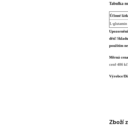
Tabulka nu
Účinné látk
L-glutamin
Upozornění:
dětí! Sklad
použitím n
Měrná cena 
ceně 486 kč
Výrobce/
Di
Zboží 