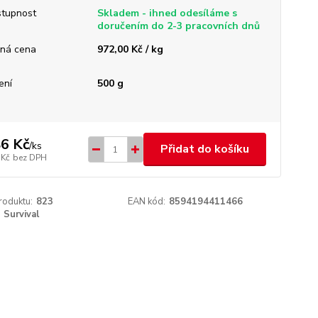
tupnost
Skladem - ihned odesíláme s
doručením do 2-3 pracovních dnů
ná cena
972,00 Kč / kg
ení
500 g
6 Kč
/
ks
Přidat do košíku
 Kč
bez DPH
roduktu:
823
EAN kód:
8594194411466
Survival