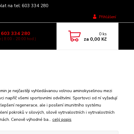
olat na tel: 603 334 280
Přihlášení
 603 334 280
0
ks
za
0,00 Kč
 ( 8:00 - 20:00 hod )
amin je nejčastěji vyhledávanou volnou aminokyselinou mezi
ci napříč všemi sportovními odvětvími. Sportovci od ní vyžadují
zlepšení regenerace, ale i posílení imunitního systému
lení pokroků v silových, silově vytrvalostních i vytrvalostních
línách. Cenově výhodné ba...
celý popis