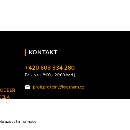
KONTAKT
+420 603 334 280
Po - Ne ( 8:00 - 20:00 hod )
profi.proteiny@seznam.cz
 ODBĚR
CELA
 TÝDNU.
obrazovat informace