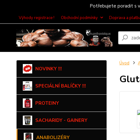
Potřebujete poradit s v
Výhody registrace !
Obchodní podmínky
Doprava a platb
Úvod
NOVINKY !!!
Glut
SPECIÁLNÍ BALÍČKY !!!
PROTEINY
SACHARIDY - GAINERY
ANABOLIZÉRY