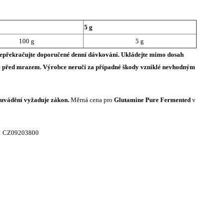
5 g
100 g
5 g
Nepřekračujte doporučené denní dávkování. Ukládejte mimo dosah
ňte před mrazem. Výrobce neručí za případné škody vzniklé nevhodným
í uvádění vyžaduje zákon.
Měrná cena pro
Glutamine Pure Fermented
v
IČ: CZ09203800