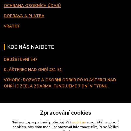
OCHRANA OSOBNÍCH ÚDAJŮ
DOPRAVA A PLATBA
VRATKY
KDE NÁS NAJDETE
DRUŽSTEVNÍ 547
KLÁŠTEREC NAD OHŘÍ
431 51
VÝHODY : ROZVOZ A OSOBNÍ ODBĚR PO KLÁŠTERCI NAD
OHŘÍ JE ZCELA ZDARMA. FUNGUJEME 7 DNÍ V TÝDNU.
KONTAKT
Zpracování cookies
+420 603 334 280
Náš e-shop a partneři potřebují Váš
souhlas
s použitím souborů
Po - Ne ( 8:00 - 20:00 hod )
cookies, aby Vám mohli zobrazovat informace týkající se Vašich