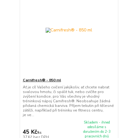
Carnifresh® - 850 ml
Ať je cíl Vašeho cvičení jakýkoliv, ať chcete nabrat
svalovou hmotu, či spálit tuk, nebo cvičíte pro
zvýšení kondice, pro Vás všechny je vhodný
tréninkový nápoj Carnifresh®. Neobsahuje žádná
přidaná chemická barviva. Příjem tekutin při tělesné
zátěži, například při tréninku ve fitness centru,
je ve...
Skladem - ihned
odesíláme s
45 Kč
doručením do 2-3
/
ks
pracovních dnů
37 Kč
bez DPH