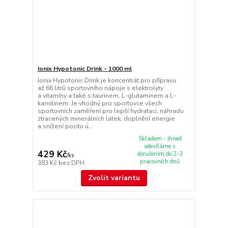
Ionix Hypotonic Drink - 1000 ml
Ionix Hypotonic Drink je koncentrát pro přípravu
až 66 litrů sportovního nápoje s elektrolyty
a vitamíny a také s taurinem, L-glutaminem a L-
karnitinem. Je vhodný pro sportovce všech
sportovních zaměření pro lepší hydrataci, náhradu
ztracených minerálních látek, doplnění energie
a snížení pocitu ú...
Skladem - ihned
odesíláme s
429 Kč
doručením do 2-3
/
ks
pracovních dnů
383 Kč
bez DPH
Zvolit variantu