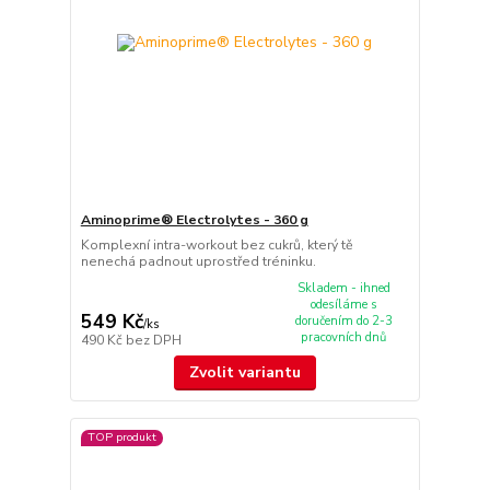
Aminoprime® Electrolytes - 360 g
Komplexní intra-workout bez cukrů, který tě
nenechá padnout uprostřed tréninku.
Skladem - ihned
odesíláme s
549 Kč
doručením do 2-3
/
ks
pracovních dnů
490 Kč
bez DPH
Zvolit variantu
TOP produkt