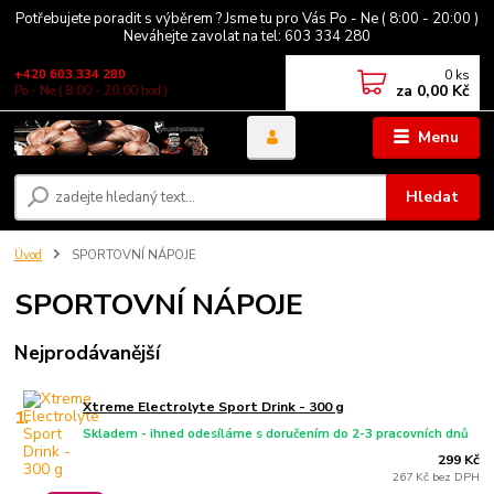
Potřebujete poradit s výběrem ? Jsme tu pro Vás Po - Ne ( 8:00 - 20:00 )
Neváhejte zavolat na tel: 603 334 280
0
ks
+420 603 334 280
za
0,00 Kč
Po - Ne ( 8:00 - 20:00 hod )
Menu
Hledat
Úvod
SPORTOVNÍ NÁPOJE
SPORTOVNÍ NÁPOJE
Nejprodávanější
Xtreme Electrolyte Sport Drink - 300 g
1.
Skladem - ihned odesíláme s doručením do 2-3 pracovních dnů
299 Kč
267 Kč bez DPH