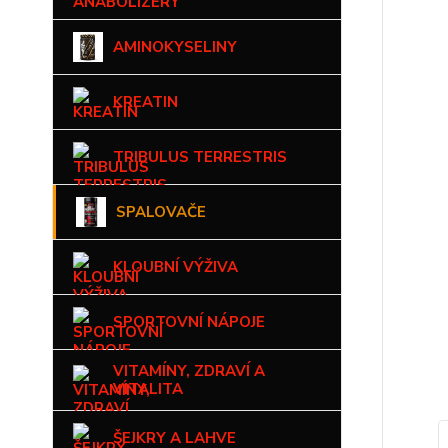
AMINOKYSELINY
KREATIN
TRIBULUS TERRESTRIS
SPALOVAČE
KLOUBNÍ VÝŽIVA
SPORTOVNÍ NÁPOJE
VITAMÍNY, ZDRAVÍ A
VITALITA
ŠEJKRY A LAHVE