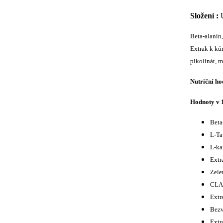
Složení :
Beta-alanin,
Extrak k ků
pikolinát,
m
Nutriční ho
Hodnoty v 1
Beta
L-Ta
L-ka
Extr
Zele
CLA
Extr
Bezv
Extr