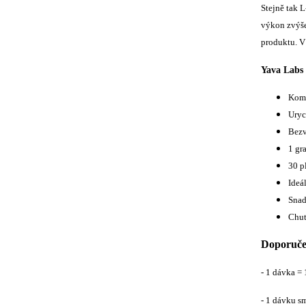
Stejně tak 
výkon zvýše
produktu. V
Yava Labs
Komp
Uryc
Bezv
1 gr
30 p
Ideá
Snad
Chuť
Doporuče
- 1 dávka = 
- 1 dávku s