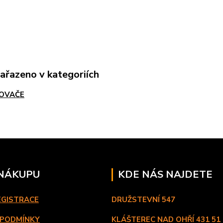
zařazeno v kategoriích
OVAČE
 NÁKUPU
KDE NÁS NAJDETE
EGISTRACE
DRUŽSTEVNÍ 547
 PODMÍNKY
KLÁŠTEREC NAD OHŘÍ
431 51