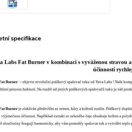
tní specifikace
a Labs Fat Burner v kombinaci s vyváženou stravou a 
účinností rychlej
Fat Burner
– objevte revoluční práškový spalovač tuku od Yava Labs ! Naše kompl
chlení procesu hubnutí. Na rozdíl od jiných práškových spalovačů tuku je náš prod
Fat Burner
je získáván především ze semen, kůry a kořenů rostlin. Práškový dopln
ly výjimečnou účinnost. Například extrakt ze zeleného čaje obsahuje kofein a poly
vě sloučeniny fungují harmonicky, aby vám pomohly spalovat tuk a vytvářet teplo