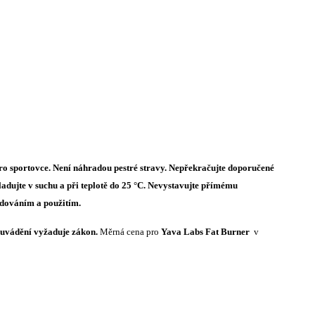
 sportovce. Není náhradou pestré stravy. Nepřekračujte doporučené
ladujte v suchu a při teplotě do 25 °C. Nevystavujte přímému
adováním a použitím.
í uvádění vyžaduje zákon.
Měrná cena pro
Yava Labs Fat Burner
v