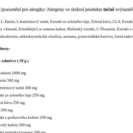
Upozornění pro alergiky: Alergeny ve složení produktu
tučně
zvýrazně
 L-Taurin, L-karnitinový tartát, Extrakt ze zeleného čaje, Zelená káva, CLA, Extr
ry s kinami, Extrahřující se semena kakaa, Malinský extrakt, L-Theanine, Extrakt 
altodextrin, mikrokrystalická celulóza, aromata, potravinářská barviva, černá mrkev,
dnoty:
 odměrce ( 10 g )
-alanin 1000 mg
urin 500 mg
rnitinový tartát 300 mg
akt ze zeleného čaje 250 mg
ná káva 250 mg
 200 mg
akt z perlizového kořene 200 mg
odý kafein 200 mg
akt semínka Guarana 200 mg