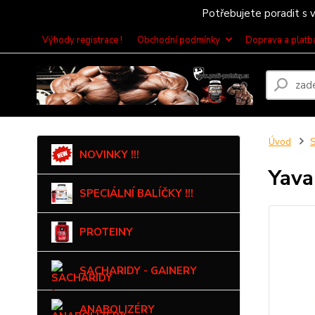
Potřebujete poradit s v
Výhody registrace !
Obchodní podmínky
Doprava a platb
Úvod
NOVINKY !!!
Yava
SPECIÁLNÍ BALÍČKY !!!
PROTEINY
SACHARIDY - GAINERY
ANABOLIZÉRY