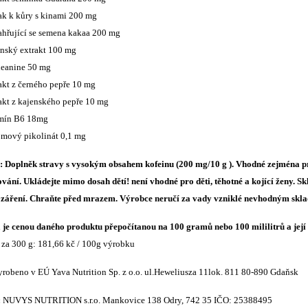
ak k kůry s kinami 200 mg
ahřující se semena kakaa 200 mg
nský extrakt 100 mg
eanine 50 mg
akt z černého pepře 10 mg
akt z kajenského pepře 10 mg
mín B6 18mg
mový pikolinát 0,1 mg
í:
Doplněk stravy s vysokým obsahem kofeinu (200 mg/10 g ).
Vhodné zejména pro
vání. Ukládejte mimo dosah dětí! není vhodné pro děti, těhotné a kojící ženy. Sk
 záření. Chraňte před mrazem. Výrobce neručí za vady vzniklé nevhodným skl
je cenou daného produktu přepočítanou na 100 gramů nebo 100 mililitrů a jej
 za 300 g: 181,66 kč / 100g výrobku
yrobeno v EÚ Yava Nutrition Sp. z o.o. ul.Heweliusza 11lok. 811 80-890 Gdaňsk
:
NUVYS NUTRITION s.r.o. Mankovice 138 Odry, 742 35 IČO: 25388495