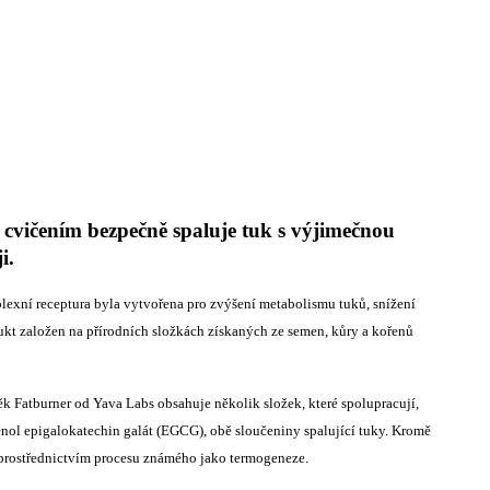
cvičením bezpečně spaluje tuk s výjimečnou
i.
exní receptura byla vytvořena pro zvýšení metabolismu tuků, snížení
ukt založen na přírodních složkách získaných ze semen, kůry a kořenů
ěk Fatburner od Yava Labs obsahuje několik složek, které spolupracují,
fenol epigalokatechin galát (EGCG), obě sloučeniny spalující tuky. Kromě
 prostřednictvím procesu známého jako termogeneze.