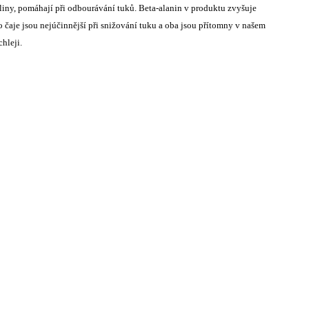
eliny, pomáhají při odbourávání tuků. Beta-alanin v produktu zvyšuje
 čaje jsou nejúčinnější při snižování tuku a oba jsou přítomny v našem
chleji.