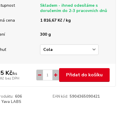
tupnost
Skladem - ihned odesíláme s
doručením do 2-3 pracovních dnů
ná cena
1 816,67 Kč / kg
ení
300 g
chuť
5 Kč
/
ks
Přidat do košíku
 Kč
bez DPH
roduktu:
606
EAN kód:
5904365090421
Yava LABS