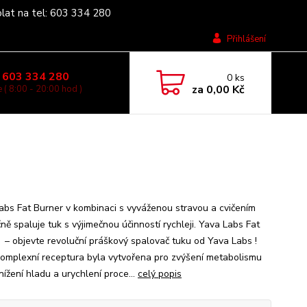
olat na tel: 603 334 280
Přihlášení
 603 334 280
0
ks
za
0,00 Kč
 ( 8:00 - 20:00 hod )
abs Fat Burner v kombinaci s vyváženou stravou a cvičením
ně spaluje tuk s výjimečnou účinností rychleji. Yava Labs Fat
 – objevte revoluční práškový spalovač tuku od Yava Labs !
omplexní receptura byla vytvořena pro zvýšení metabolismu
nížení hladu a urychlení proce...
celý popis