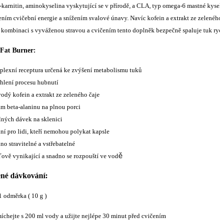
L-karnitin, aminokyselina vyskytující se v přírodě, a CLA, typ omega-6 mastné kys
ním cvičební energie a snížením svalové únavy. Navíc kofein a extrakt ze zeleného
 kombinaci s vyváženou stravou a cvičením tento doplněk bezpečně spaluje tuk ry
 Fat Burner:
lexní receptura určená ke zvýšení metabolismu tuků
hlení procesu hubnutí
odý kofein a extrakt ze zeleného čaje
am beta-alaninu na plnou porci
lných dávek na sklenici
lní pro lidi, kteří nemohou polykat kapsle
no stravitelné a vstřebatelné
ě
ově vynikající a snadno se rozpouští ve vod
né dávkování:
1 odměrka ( 10 g )
míchejte s 200 ml vody a užijte nejlépe 30 minut před cvičením