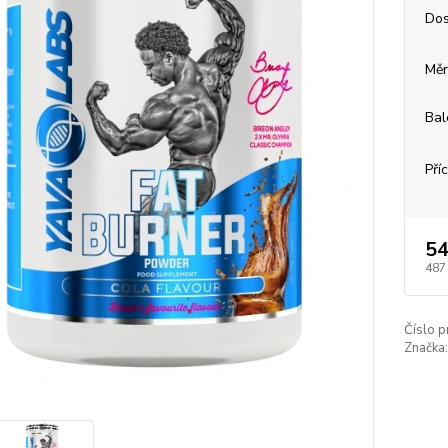
Dos
Měr
Bal
Pří
54
487
Číslo p
Značka: