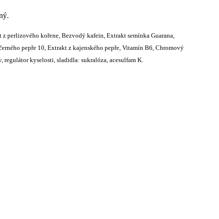
ný.
akt z perlizového kořene, Bezvodý kafein, Extrakt semínka Guarana,
z černého pepře 10, Extrakt z kajenského pepře, Vitamín B6, Chromový
 regulátor kyselosti, sladidla: sukralóza, acesulfam K.