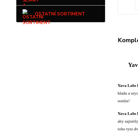
OSTATNÍ SORTIMENT
Komple
Yav
Yava Labs 
hladu a ury
rostlin!
Yava Labs 
aby zajisti
toho tyto d