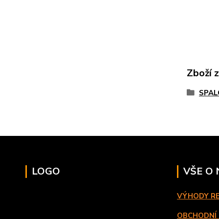
Zboží 
SPAL
LOGO
VŠE O
VÝHODY R
OBCHODNÍ