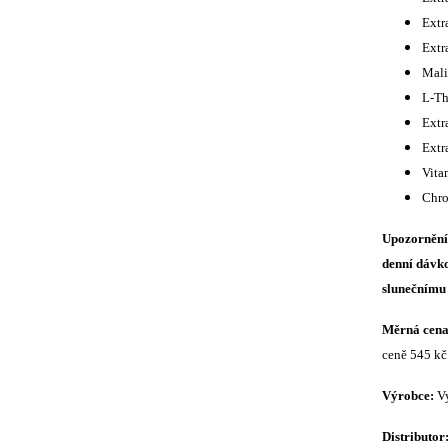
Extr
Extr
Mali
L-Th
Extr
Extr
Vita
Chro
Upozorněn
denní dávko
slunečnímu
Měrná cena 
ceně 545 kč
Výrobce:
V
Distributor