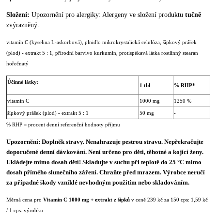
Složení:
Upozornění pro alergiky: Alergeny ve složení produktu
tučně
zvýrazněný.
vitamín C (kyselina L-askorbová), plnidlo mikrokrystalická celulóza, šípkový prášek
(plod) - extrakt 5 : 1, přírodní barvivo kurkumin, protispékavá látka rostlinný stearan
hořečnatý
Účinné látky:
1 tbl
% RHP*
vitamín C
1000 mg
1250 %
šípkový prášek (plod) - extrakt 5 : 1
50 mg
-
% RHP = procent denní referenční hodnoty příjmu
Upozornění: Doplněk stravy. Nenahrazuje pestrou stravu. Nepřekračujte
doporučené denní dávkování. Není určeno pro děti, těhotné a kojící ženy.
Ukládejte mimo dosah dětí! Skladujte v suchu při teplotě do 25 °C mimo
dosah přímého slunečního záření. Chraňte před mrazem. Výrobce neručí
za případné škody vzniklé nevhodným použitím nebo
skladováním.
Měrná cena pro
Vitamín C 1000 mg + extrakt z šípků
v ceně 239 kč za 150 cps: 1,59 kč
/ 1 cps. výrobku