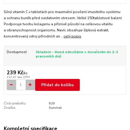
Silný vitamín C v tabletách pro maximální posílení imunitního systému
a ochranu buněk před oxidativním stresem. Velké 150tabletové balení.
Podporuje tvorbu kolagenu a příznivě působí na celkovou vitalitu
a obranyschopnost organismu. Navíc obsahuje šípkový extrakt,
koncentrovaný zdroj přírodních an...
celý popis
Dostupnost
Skladem - ihned odesíláme s doručením do 2-3
pracovních dnů
239 Kč
/
ks
213 Kč
bez DPH
Přidat do košíku
Číslo produktu:
829
Značka:
Survival
Kompletní specifikace