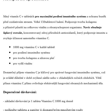
Silný vitamín C v tabletách
pro maximální posílení imunitního systému
a ochranu buněk
před oxidativním stresem. Velké 150tabletové balení. Podporuje tvorbu kolagenu
a příznivě působí na celkovou vitalitu a obranyschopnost organismu.
Navíc obsahuje
šípkový extrakt,
koncentrovaný zdroj přírodních antioxidantů, který podporuje imunitu a
zvyšuje účinnost samotného vitamínu C.
1000 mg vitamínu C v každé tabletě
pro posílení imunitního systému
pro tvorbu kolagenu a zdravou pleť
pro vyšší vitalitu
Dostatečný příjem vitamínu C je klíčový pro správné fungování imunitního systému, což
je zvláště důležité v době zvýšené zátěže nebo v chladnějších ročních obdobích. Větší
přísun vitamínu C přímo ovlivňuje efektivnější fungování obranných mechanismů těla.
Doporučené dávkování:
- základní dávkování je 1 tableta Vitamínu C 1000 mg denně
- polkněte tabletu a zapijte ji dostatečným množstvím vody