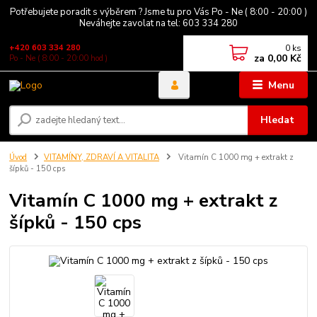
Potřebujete poradit s výběrem ? Jsme tu pro Vás Po - Ne ( 8:00 - 20:00 )
Neváhejte zavolat na tel: 603 334 280
0
ks
+420 603 334 280
za
0,00 Kč
Po - Ne ( 8:00 - 20:00 hod )
Menu
Hledat
Úvod
VITAMÍNY, ZDRAVÍ A VITALITA
Vitamín C 1000 mg + extrakt z
šípků - 150 cps
Vitamín C 1000 mg + extrakt z
šípků - 150 cps