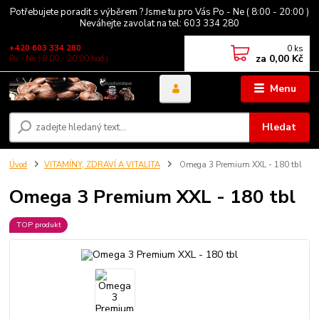
Potřebujete poradit s výběrem ? Jsme tu pro Vás Po - Ne ( 8:00 - 20:00 )
Neváhejte zavolat na tel: 603 334 280
0
ks
+420 603 334 280
za
0,00 Kč
Po - Ne ( 8:00 - 20:00 hod )
Menu
Hledat
Úvod
VITAMÍNY, ZDRAVÍ A VITALITA
Omega 3 Premium XXL - 180 tbl
Omega 3 Premium XXL - 180 tbl
TOP produkt