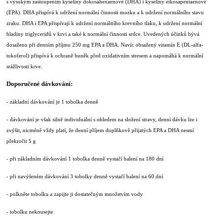
s vysokým zastoupením kyseliny dokosahexaenové (DHA) i kyseliny eikosapentaenové
(EPA). DHA přispívá k udržení normální činnosti mozku a k udržení normálního stavu
zraku. DHA i EPA přispívají k udržení normálního krevního tlaku, k udržení normální
hladiny triglyceridů v krvi a také k normální činnosti srdce. Uvedených účinků bývá
dosaženo při denním příjmu 250 mg EPA a DHA. Navíc obsažený vitamín E (DL-alfa-
tokoferol) přispívá k ochraně buněk před oxidativním stresem a napomáhá k normální
srážlivosti krve.
Doporučené dávkování:
- základní dávkování je 1 tobolka denně
- dávkování je však silně individuální s ohledem na složení stravy, denní dávku lze i
zvýšit, nicméně vždy platí, že denní příjem doplňkově přijatých EPA a DHA nesmí
překročit 5 g
- při základním dávkování 1 tobolka denně vystačí balení na 180 dní
- při navýšeném dávkování 3 tobolky denně vystačí balení na 60 dní
- polkněte tobolku a zapijte ji dostatečným množstvím vody
- tobolku nekousejte