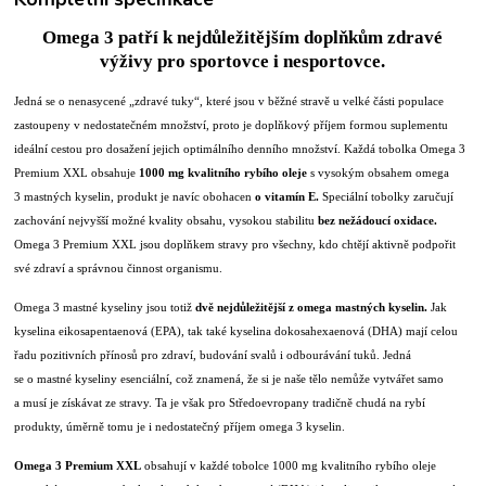
Omega 3 patří k nejdůležitějším doplňkům zdravé
výživy pro sportovce i nesportovce.
Jedná se o nenasycené „zdravé tuky“, které jsou v běžné stravě u velké části populace
zastoupeny v nedostatečném množství, proto je doplňkový příjem formou suplementu
ideální cestou pro dosažení jejich optimálního denního množství. Každá tobolka Omega 3
Premium XXL obsahuje
1000 mg kvalitního rybího oleje
s vysokým obsahem omega
3 mastných kyselin, produkt je navíc obohacen
o vitamín E.
Speciální tobolky zaručují
zachování nejvyšší možné kvality obsahu, vysokou stabilitu
bez nežádoucí oxidace.
Omega 3 Premium XXL jsou doplňkem stravy pro všechny, kdo chtějí aktivně podpořit
své zdraví a správnou činnost organismu.
Omega 3 mastné kyseliny jsou totiž
dvě nejdůležitější z omega mastných kyselin.
Jak
kyselina eikosapentaenová (EPA), tak také kyselina dokosahexaenová (DHA) mají celou
řadu pozitivních přínosů pro zdraví, budování svalů i odbourávání tuků. Jedná
se o mastné kyseliny esenciální, což znamená, že si je naše tělo nemůže vytvářet samo
a musí je získávat ze stravy. Ta je však pro Středoevropany tradičně chudá na rybí
produkty, úměrně tomu je i nedostatečný příjem omega 3 kyselin.
Omega 3 Premium XXL
obsahují v každé tobolce 1000 mg kvalitního rybího oleje