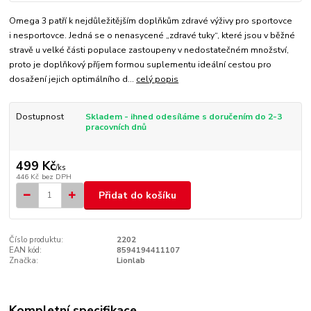
Omega 3 patří k nejdůležitějším doplňkům zdravé výživy pro sportovce
i nesportovce. Jedná se o nenasycené „zdravé tuky“, které jsou v běžné
stravě u velké části populace zastoupeny v nedostatečném množství,
proto je doplňkový příjem formou suplementu ideální cestou pro
dosažení jejich optimálního d...
celý popis
Dostupnost
Skladem - ihned odesíláme s doručením do 2-3
pracovních dnů
499 Kč
/
ks
446 Kč
bez DPH
Přidat do košíku
Číslo produktu:
2202
EAN kód:
8594194411107
Značka:
Lionlab
Kompletní specifikace