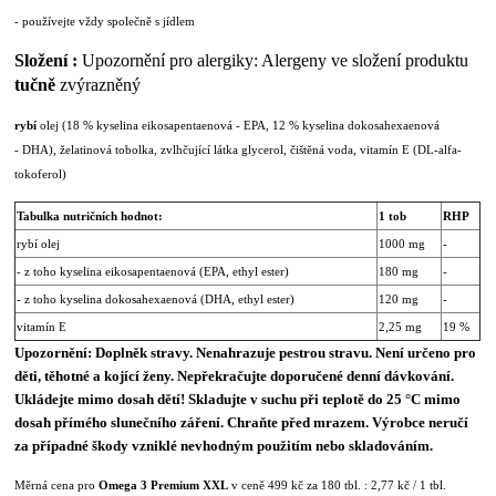
- používejte vždy společně s jídlem
Složení :
Upozornění pro alergiky: Alergeny ve složení produktu
tučně
zvýrazněný
rybí
olej (18 % kyselina eikosapentaenová - EPA, 12 % kyselina dokosahexaenová
- DHA), želatinová tobolka, zvlhčující látka glycerol, čištěná voda, vitamín E (DL-alfa-
tokoferol)
Tabulka nutričních hodnot:
1 tob
RHP
rybí olej
1000 mg
-
- z toho kyselina eikosapentaenová (EPA, ethyl ester)
180 mg
-
- z toho kyselina dokosahexaenová (DHA, ethyl ester)
120 mg
-
vitamín E
2,25 mg
19 %
Upozornění: Doplněk stravy. Nenahrazuje pestrou stravu. Není určeno pro
děti, těhotné a kojící ženy. Nepřekračujte doporučené denní dávkování.
Ukládejte mimo dosah dětí! Skladujte v suchu při teplotě do 25 °C mimo
dosah přímého slunečního záření. Chraňte před mrazem. Výrobce neručí
za případné škody vzniklé nevhodným použitím nebo skladováním.
Měrná cena pro
Omega 3 Premium XXL
v ceně 499 kč za 180 tbl. : 2,77 kč / 1 tbl.