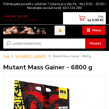
Potřebujete poradit s výběrem ? Jsme tu pro Vás Po - Ne ( 8:00 - 20:00 )
Neváhejte zavolat na tel: 603 334 280
0
ks
+420 603 334 280
za
0,00 Kč
Po - Ne ( 8:00 - 20:00 hod )
Menu
Hledat
Úvod
SACHARIDY - GAINERY
Mutant Mass Gainer - 6800 g
Mutant Mass Gainer - 6800 g