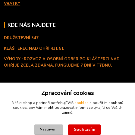
VRATKY
KDE NÁS NAJDETE
DRUŽSTEVNÍ 547
KLÁŠTEREC NAD OHŘÍ
431 51
VÝHODY : ROZVOZ A OSOBNÍ ODBĚR PO KLÁŠTERCI NAD
OHŘÍ JE ZCELA ZDARMA. FUNGUJEME 7 DNÍ V TÝDNU.
KONTAKT
Zpracování cookies
+420 603 334 280
Náš e-shop a partneři potřebují Váš
souhlas
s použitím souborů
Po - Ne ( 8:00 - 20:00 hod )
cookies, aby Vám mohli zobrazovat informace týkající se Vašich
zájmů.
profi.proteiny@seznam.cz
Souhlasím
Nastavení