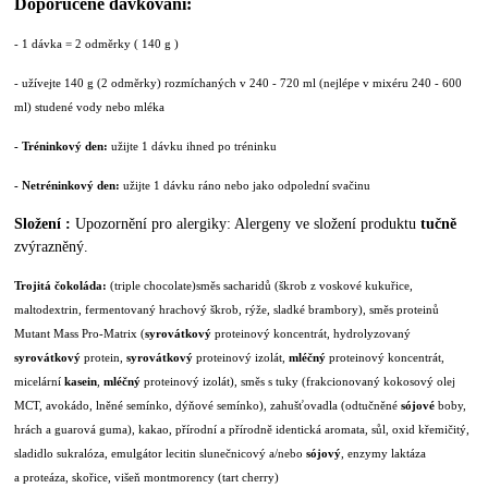
Doporučené dávkování:
- 1 dávka = 2 odměrky ( 140 g )
- užívejte 140 g (2 odměrky) rozmíchaných v 240 - 720 ml (nejlépe v mixéru 240 - 600
ml) studené vody nebo mléka
- Tréninkový den:
užijte 1 dávku ihned po tréninku
- Netréninkový den:
užijte 1 dávku ráno nebo jako odpolední svačinu
Složení :
Upozornění pro alergiky: Alergeny ve složení produktu
tučně
zvýrazněný.
Trojitá čokoláda:
(triple chocolate)
směs sacharidů (škrob z voskové kukuřice,
maltodextrin, fermentovaný hrachový škrob, rýže, sladké brambory), směs proteinů
Mutant Mass Pro-Matrix (
syrovátkový
proteinový koncentrát, hydrolyzovaný
syrovátkový
protein,
syrovátkový
proteinový izolát,
mléčný
proteinový koncentrát,
micelární
kasein
,
mléčný
proteinový izolát), směs s tuky (frakcionovaný kokosový olej
MCT, avokádo, lněné semínko, dýňové semínko), zahušťovadla (odtučněné
sójové
boby,
hrách a guarová guma), kakao, přírodní a přírodně identická aromata, sůl, oxid křemičitý,
sladidlo sukralóza, emulgátor lecitin slunečnicový a/nebo
sójový
, enzymy laktáza
a proteáza, skořice, višeň montmorency (tart cherry)