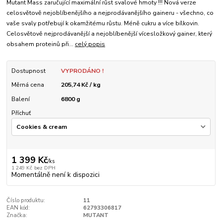
Mutant Mass zaručující maximální růst svalové hmoty !!! Nová verze
celosvětově nejoblíbenějšího a nejprodávanějšího gaineru - všechno, co
vaše svaly potřebují k okamžitému růstu. Méně cukru a více bílkovin.
Celosvětově nejprodávanější a nejoblíbenější vícesložkový gainer, který
obsahem proteinů při...
celý popis
Dostupnost
VYPRODÁNO !
Měrná cena
205,74 Kč / kg
Balení
6800 g
Příchuť
1 399 Kč
/
ks
1 249 Kč
bez DPH
Momentálně není k dispozici
Číslo produktu:
11
EAN kód:
62793306817
Značka:
MUTANT