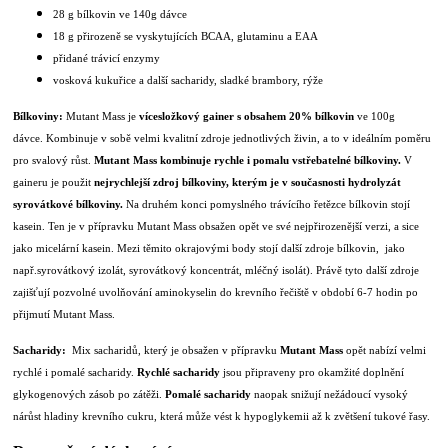
28 g bílkovin ve 140g dávce
18 g přirozeně se vyskytujících BCAA, glutaminu a EAA
přidané trávicí enzymy
vosková kukuřice a další sacharidy, sladké brambory, rýže
Bílkoviny:
Mutant Mass je
vícesložkový gainer s obsahem 20% bílkovin
ve 100g
dávce. Kombinuje v sobě velmi kvalitní zdroje jednotlivých živin, a to v ideálním poměru
pro svalový růst.
Mutant Mass kombinuje rychle i pomalu vstřebatelné bílkoviny.
V
gaineru je použit
nejrychlejší zdroj bílkoviny, kterým je v současnosti hydrolyzát
syrovátkové bílkoviny.
Na druhém konci pomyslného trávícího řetězce bílkovin stojí
kasein. Ten je v přípravku Mutant Mass obsažen opět ve své nejpřirozenější verzi, a sice
jako micelární kasein. Mezi těmito okrajovými body stojí další zdroje bílkovin, jako
např.syrovátkový izolát, syrovátkový koncentrát, mléčný isolát). Právě tyto další zdroje
zajišťují pozvolné uvolňování aminokyselin do krevního řečiště v období 6-7 hodin po
přijmutí Mutant Mass.
Sacharidy:
Mix sacharidů, který je obsažen v přípravku
Mutant Mass
opět nabízí velmi
rychlé i pomalé sacharidy.
Rychlé
sacharidy
jsou připraveny pro okamžité doplnění
glykogenových zásob po zátěži.
Pomalé
sacharidy
naopak snižují nežádoucí vysoký
nárůst hladiny krevního cukru, která může vést k hypoglykemii až k zvětšení tukové řasy.