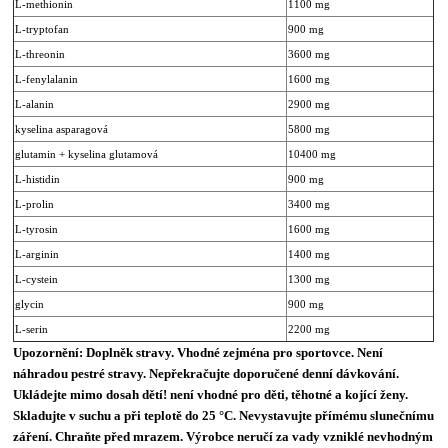
L-methionin
1100 mg
L-tryptofan
900 mg
L-threonin
3600 mg
L-fenylalanin
1600 mg
L-alanin
2900 mg
kyselina asparagová
5800 mg
glutamin + kyselina glutamová
10400 mg
L-histidin
900 mg
L-prolin
3400 mg
L-tyrosin
1600 mg
L-arginin
1400 mg
L-cystein
1300 mg
glycin
900 mg
L-serin
2200 mg
Upozornění: Doplněk stravy. Vhodné zejména pro sportovce. Není
náhradou pestré stravy. Nepřekračujte doporučené denní dávkování.
Ukládejte mimo dosah dětí! není vhodné pro děti, těhotné a kojící ženy.
Skladujte v suchu a při teplotě do 25 °C. Nevystavujte přímému slunečnímu
záření. Chraňte před mrazem. Výrobce neručí za vady vzniklé nevhodným