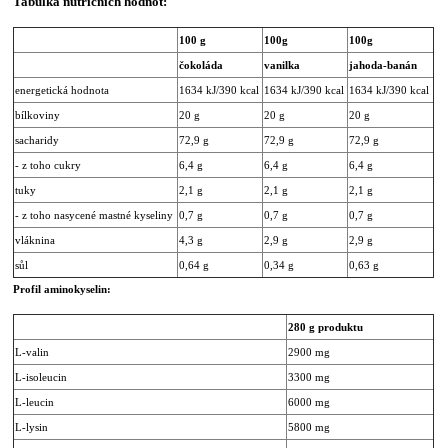
Tabulka nutričních hodnot:
100 g
100g
100g
čokoláda
vanilka
jahoda-banán
energetická hodnota
1634 kJ/390 kcal
1634 kJ/390 kcal
1634 kJ/390 kcal
bílkoviny
20 g
20 g
20 g
sacharidy
72,9 g
72,9 g
72,9 g
- z toho cukry
6,4 g
6,4 g
6,4 g
tuky
2,1 g
2,1 g
2,1 g
- z toho nasycené mastné kyseliny
0,7 g
0,7 g
0,7 g
vláknina
4,3 g
2,9 g
2,9 g
sůl
0,64 g
0,34 g
0,63 g
Profil aminokyselin:
280 g produktu
L-valin
2900 mg
L-isoleucin
3300 mg
L-leucin
6000 mg
L-lysin
5800 mg