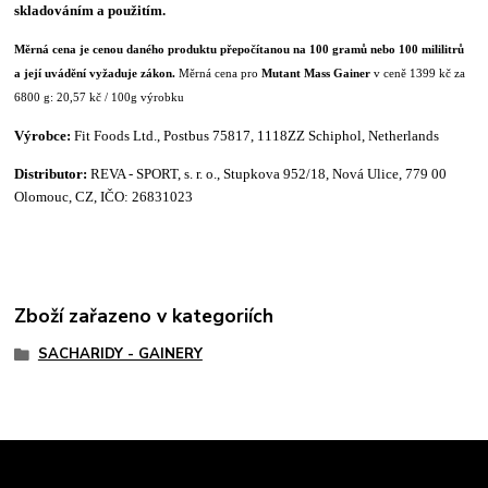
skladováním a použitím.
Měrná cena je cenou daného produktu přepočítanou na 100 gramů nebo 100 mililitrů
a její uvádění vyžaduje zákon.
Měrná cena pro
Mutant Mass Gainer
v ceně 1399 kč za
6800 g: 20,57 kč / 100g výrobku
Výrobce:
Fit Foods Ltd., Postbus 75817, 1118ZZ Schiphol, Netherlands
Distributor:
REVA - SPORT, s. r. o., Stupkova 952/18, Nová Ulice, 779 00
Olomouc, CZ, IČO: 26831023
Zboží zařazeno v kategoriích
SACHARIDY - GAINERY