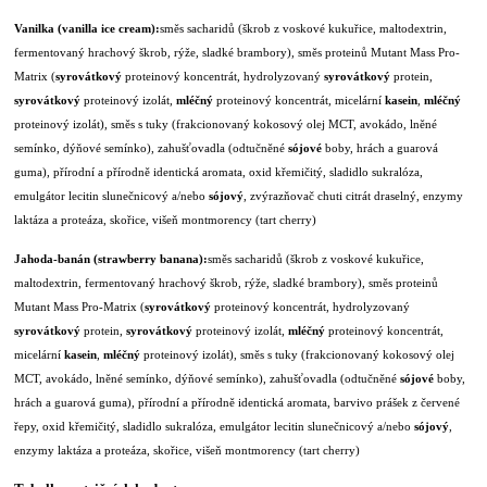
Vanilka (vanilla ice cream):
směs sacharidů (škrob z voskové kukuřice, maltodextrin,
fermentovaný hrachový škrob, rýže, sladké brambory), směs proteinů Mutant Mass Pro-
Matrix (
syrovátkový
proteinový koncentrát, hydrolyzovaný
syrovátkový
protein,
syrovátkový
proteinový izolát,
mléčný
proteinový koncentrát, micelární
kasein
,
mléčný
proteinový izolát), směs s tuky (frakcionovaný kokosový olej MCT, avokádo, lněné
semínko, dýňové semínko), zahušťovadla (odtučněné
sójové
boby, hrách a guarová
guma), přírodní a přírodně identická aromata, oxid křemičitý, sladidlo sukralóza,
emulgátor lecitin slunečnicový a/nebo
sójový
, zvýrazňovač chuti citrát draselný, enzymy
laktáza a proteáza, skořice, višeň montmorency (tart cherry)
Jahoda-banán (strawberry banana):
směs sacharidů (škrob z voskové kukuřice,
maltodextrin, fermentovaný hrachový škrob, rýže, sladké brambory), směs proteinů
Mutant Mass Pro-Matrix (
syrovátkový
proteinový koncentrát, hydrolyzovaný
syrovátkový
protein,
syrovátkový
proteinový izolát,
mléčný
proteinový koncentrát,
micelární
kasein
,
mléčný
proteinový izolát), směs s tuky (frakcionovaný kokosový olej
MCT, avokádo, lněné semínko, dýňové semínko), zahušťovadla (odtučněné
sójové
boby,
hrách a guarová guma), přírodní a přírodně identická aromata, barvivo prášek z červené
řepy, oxid křemičitý, sladidlo sukralóza, emulgátor lecitin slunečnicový a/nebo
sójový
,
enzymy laktáza a proteáza, skořice, višeň montmorency (tart cherry)