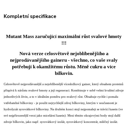
Kompletní specifikace
Mutant Mass zaručující maximální růst svalové hmoty
!!!
Nová verze celosvětově nejoblíbenějšího a
nejprodávanějšího gaineru - všechno, co vaše svaly
potřebují k okamžitému růstu. Méně cukru a více
bílkovin.
Celosvětově nejprodávanější a nejoblíbenější vícesložkový gainer, který obsahem proteinů
přispívá k nárůstu svalové hmoty a její regeneraci. Kombinuje v sobě velmi kvalitní zdroje
jednotlivých živin, a to v ideálním poměru pro svalový růst. Obsahuje rychle i pomalu
vstřebatelné bílkoviny - je použit nejrychlejší zdroj bílkoviny, kterým v současnosti je
hydrolyzát syrovátkové bílkoviny. Na druhém konci stojí nejpomaleji se trávící kasein (ve
své nejpřirozenější verzi jako micelární kasein). Mezi těmito okrajovými body stojí další
zdroje bílkovin, jako např. syrovátkový izolát, syrovátkový koncentrát, mléčný izolát.