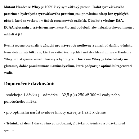
Mutant Hardcore Whey
je 100% čistý syrovátkový protein.
Izolát syrovátkového
proteinu a hydrolyzát syrovátkového proteinu
jsou primárními zdroji
bez typických
přísad,
které se vyskytují v jiných proteinových prášcích.
Obsahuje všechny EAA,
BCAA, glutamin a trávicí enzymy,
které Mutanti potřebují, aby nabrali svalovou hmotu a
udrželi si ji !
Rychlá regenerace svalů je
zásadní pro návrat do posilovny
a zvládnutí dalšího tréninku.
Nenajdete zdroje bílkovin, které se vstřebávají rychleji než dva hlavní zdroje v Hardcore
Whey: izolát syrovátkové bílkoviny a hydrolyzát.
Hardcore Whey je také bohatý na
glutamin, dobře prozkoumanou aminokyselinu, která podporuje optimální regeneraci
svalů.
Doporučené dávkování:
- smíchejte 1 dávku ( 1 odměrka = 32,5 g ) s 250 až 300ml vody nebo
polotučného mléka
- pro optimální nárůst svalové hmoty užívejte 1 až 3 x denně
- Tréninkový den:
1 dávku ráno po probuzení, 2 dávku po tréninku a 3 dávku před
spaním