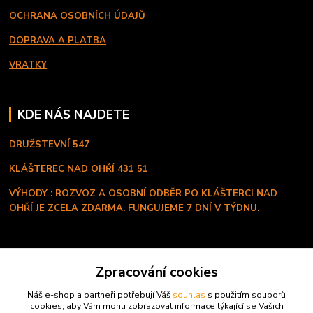
OCHRANA OSOBNÍCH ÚDAJŮ
DOPRAVA A PLATBA
VRATKY
KDE NÁS NAJDETE
DRUŽSTEVNÍ 547
KLÁŠTEREC NAD OHŘÍ
431 51
VÝHODY : ROZVOZ A OSOBNÍ ODBĚR PO KLÁŠTERCI NAD
OHŘÍ JE ZCELA ZDARMA. FUNGUJEME 7 DNÍ V TÝDNU.
KONTAKT
Zpracování cookies
+420 603 334 280
Náš e-shop a partneři potřebují Váš
souhlas
s použitím souborů
Po - Ne ( 8:00 - 20:00 hod )
cookies, aby Vám mohli zobrazovat informace týkající se Vašich