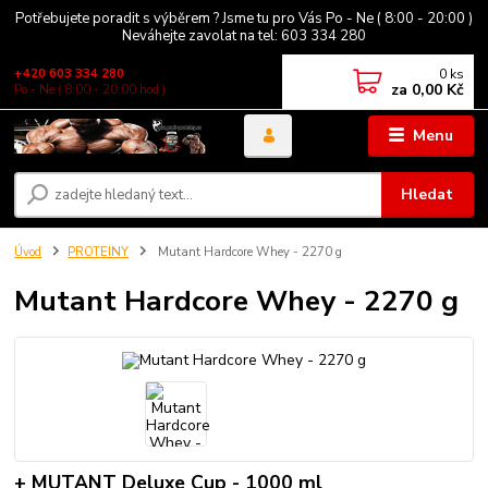
Potřebujete poradit s výběrem ? Jsme tu pro Vás Po - Ne ( 8:00 - 20:00 )
Neváhejte zavolat na tel: 603 334 280
0
ks
+420 603 334 280
za
0,00 Kč
Po - Ne ( 8:00 - 20:00 hod )
Menu
Hledat
Úvod
PROTEINY
Mutant Hardcore Whey - 2270 g
Mutant Hardcore Whey - 2270 g
+ MUTANT Deluxe Cup - 1000 ml