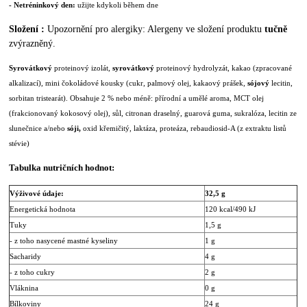
- Netréninkový den:
užijte kdykoli během dne
Složení :
Upozornění pro alergiky: Alergeny ve složení produktu
tučně
zvýrazněný.
Syrovátkový
proteinový izolát,
syrovátkový
proteinový hydrolyzát, kakao (zpracované
alkalizací), mini čokoládové kousky (cukr, palmový olej, kakaový prášek,
sójový
lecitin,
sorbitan tristearát). Obsahuje 2 % nebo méně: přírodní a umělé aroma, MCT olej
(frakcionovaný kokosový olej), sůl, citronan draselný, guarová guma, sukralóza, lecitin ze
slunečnice a/nebo
sóji,
oxid křemičitý, laktáza, proteáza, rebaudiosid-A (z extraktu listů
stévie)
Tabulka nutričních hodnot:
Výživové údaje:
32,5 g
Energetická hodnota
120 kcal/490 kJ
Tuky
1,5 g
- z toho nasycené mastné kyseliny
1 g
Sacharidy
4 g
- z toho cukry
2 g
Vláknina
0 g
Bílkoviny
24 g