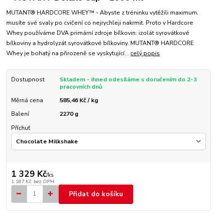
MUTANT® HARDCORE WHEY™ - Abyste z tréninku vytěžili maximum,
musíte své svaly po cvičení co nejrychleji nakrmit. Proto v Hardcore
Whey používáme DVA primární zdroje bílkovin: izolát syrovátkové
bílkoviny a hydrolyzát syrovátkové bílkoviny. MUTANT® HARDCORE
Whey je bohatý na přirozeně se vyskytující...
celý popis
Dostupnost
Skladem - ihned odesíláme s doručením do 2-3
pracovních dnů
Měrná cena
585,46 Kč / kg
Balení
2270 g
Příchuť
1 329 Kč
/
ks
1 187 Kč
bez DPH
Přidat do košíku