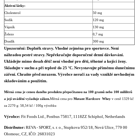
Aktivní látky:
Cholesterol
50 mg
Sodík
120 mg
Vápník
130 mg
Železo
0,7 mg
Draslík
300 mg
Upozornění: Doplněk stravy. Vhodné zejména pro sportovce. Není
náhradou pestré stravy. Nepřekračujte doporučené denní dávkování.
Ukládejte mimo dosah dětí! není vhodné pro děti, těhotné a kojící ženy.
Skladujte v suchu a při teplotě do 25 °C. Nevystavujte přímému slunečnímu
záření. Chraňte před mrazem. Výrobce neručí za vady vzniklé nevhodným
skladováním a použitím.
Měrná cena je cenou daného produktu přepočítanou na 100 gramů nebo 100 mililitrů
a její uvádění vyžaduje zákon.
Měrná cena pro
Mutant Hardcore Whey
v ceně 1329 kč
za 2270 g: 58,54 kč / 100g výrobku
Výrobce:
Fit Foods Ltd., Postbus 75817, 1118ZZ Schiphol, Netherlands
Distributor:
REVA - SPORT, s. r. o., Stupkova 952/18, Nová Ulice, 779 00
Olomouc, CZ, IČO: 26831023