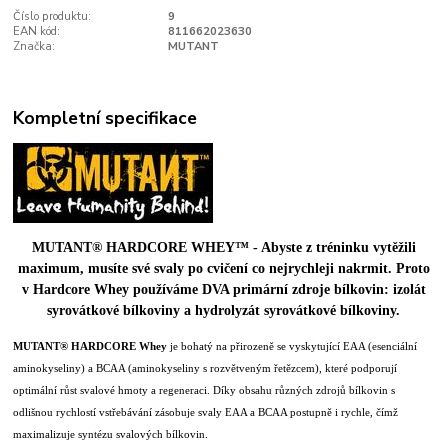
Číslo produktu:
9
EAN kód:
811662023630
Značka:
MUTANT
Kompletní specifikace
MUTANT® HARDCORE WHEY™ - Abyste z tréninku vytěžili
maximum, musíte své svaly po cvičení co nejrychleji nakrmit. Proto
v Hardcore Whey používáme DVA primární zdroje bílkovin: izolát
syrovátkové bílkoviny a hydrolyzát syrovátkové bílkoviny.
MUTANT® HARDCORE Whey
je bohatý na přirozeně se vyskytující EAA (esenciální
aminokyseliny) a BCAA (aminokyseliny s rozvětveným řetězcem), které podporují
optimální růst svalové hmoty a regeneraci. Díky obsahu různých zdrojů bílkovin s
odlišnou rychlostí vstřebávání zásobuje svaly EAA a BCAA postupně i rychle, čímž
.
maximalizuje syntézu svalových bílkovin