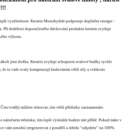
!!!
 lepší využitelnost. Kreatin Monohydrát podporuje doplnění energie -
oty. Při dodržení doporučeného dávkování produktu kreatin zvyšuje
ckého výkonu.
akákoli jiná složka. Kreatin zvyšuje schopnost svalové buňky rychle
á, že to vaše svaly kompenzují budováním větší síly a velikosti.
Čím tvrději můžete trénovat, tím větší přírůstky zaznamenáte.
 po náročném tréninku, tím lepší výsledek budete mít příště. Pokud máte v
race vám umožní zregenerovat z pondělí a středu “odjedete” na 100%.