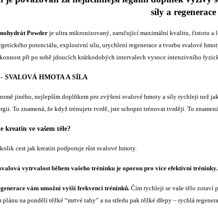
síly a regenerace 
nohydrát Powder
je ultra mikronizovaný, zaručující maximální kvalitu, čistotu a
rgetického potenciálu, explosivní sílu, urychlení regenerace a tvorbu svalové hm
konnost při po sobě jdoucích krátkodobých intervalech vysoce intenzivního fyzi
- SVALOVÁ HMOTA A SÍLA
kromě jiného, ​​nejlepším doplňkem pro zvýšení svalové hmoty a síly rychleji než j
rgii. To znamená, že když trénujete tvrdě, jste schopni trénovat tvrději. To znamen
e kreatin ve vašem těle?
kolik cest jak kreatin podporuje růst svalové hmoty.
a svalová vytrvalost během vašeho tréninku je oporou pro více efektivní tréninky.
egenerace vám umožní vyšší frekvenci tréninků.
Čím rychleji se vaše tělo zotaví
 plánu na pondělí těžké “mrtvé tahy” a na středu pak těžké dřepy – rychlá regene