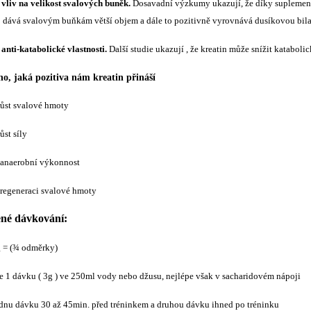
vliv na velikost svalových buněk.
Dosavadní výzkumy ukazují, že díky suplement
 dává svalovým buňkám větší objem a dále to pozitivně vyrovnává dusíkovou bila
anti-katabolické vlastnosti.
Další studie ukazují , že kreatin může snížit katabolic
ho, jaká pozitiva nám kreatin přináší
růst svalové hmoty
ůst síly
 anaerobní výkonnost
 regeneraci svalové hmoty
né dávkování:
g = (¾ odměrky)
te 1 dávku ( 3g ) ve 250ml vody nebo džusu, nejlépe však v sacharidovém nápoji
jednu dávku 30 až 45min. před tréninkem a druhou dávku ihned po tréninku