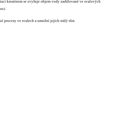
aci kreatinem se zvyšuje objem vody zadržované ve svalových
nci.
ké procesy ve svalech a umožní jejich stálý růst.