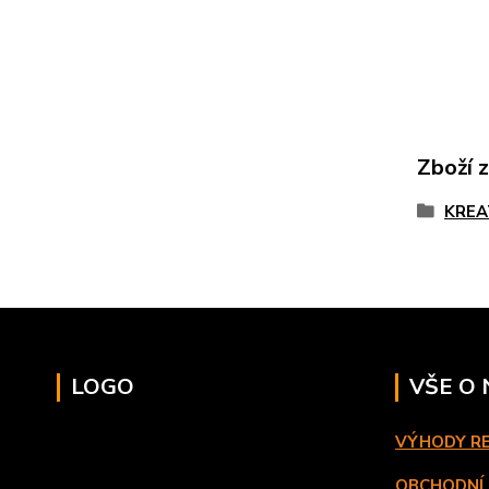
Zboží 
KREA
LOGO
VŠE O
VÝHODY R
OBCHODNÍ