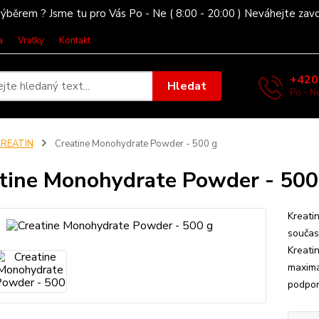
ýběrem ? Jsme tu pro Vás Po - Ne ( 8:00 - 20:00 ) Neváhejte zav
a
Vratky
Kontakt
+420
Hledat
Po - Ne
KREATIN
Creatine Monohydrate Powder - 500 g
tine Monohydrate Powder - 500
Kreatin
současn
Kreati
maximál
podpor