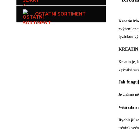
OSTATNÍ SORTIMENT
Kreatin Mo
zvýšení ene
fyzickou vý
KREATIN 
Kreatin je, 
vytvářet ene
Jak funguj
Je známo ně
Větší síla 
Rychlejší r
tréninkovém