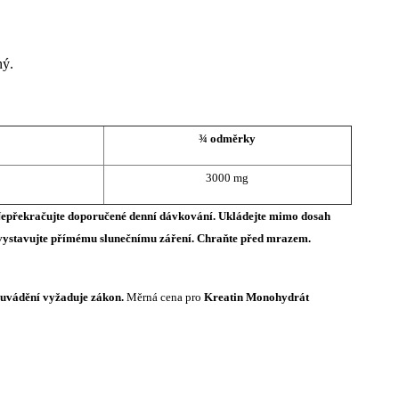
ný.
¾ odměrky
3000 mg
 Nepřekračujte doporučené denní dávkování. Ukládejte mimo dosah
. Nevystavujte přímému slunečnímu záření. Chraňte před mrazem.
í uvádění vyžaduje zákon.
Měrná cena pro
Kreatin Monohydrát