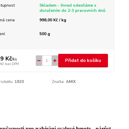
tupnost
Skladem - ihned odesíláme s
doručením do 2-3 pracovních dnů
ná cena
998,00 Kč / kg
ení
500 g
9 Kč
/
ks
Přidat do košíku
 Kč
bez DPH
roduktu:
1820
Značka:
AMIX
současnosti pro nabírání svalové hmoty , nárůst