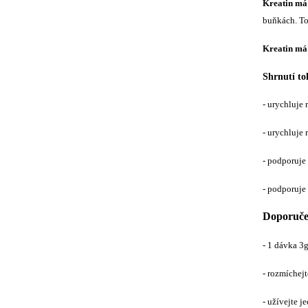
Kreatin má 
buňkách. To
Kreatin má 
Shrnutí to
- urychluje 
- urychluje r
- podporuje
- podporuje
Doporuče
- 1 dávka 3
- rozmíchej
- užívejte 