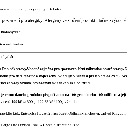
vání se doporučuje zvýšit příjem tekutin
Upozornění pro alergiky: Alergeny ve složení produktu tučně zvýrazně
in monohydrát
tričních hodnot:
nohydrát
 Doplněk stravy.Vhodné zejména pro sportovce. Není náhradou pestré stravy.
vhodné pro děti, těhotné a kojící ženy. Skladujte v suchu a při teplotě do 25 °C
ručí za vady vzniklé nevhodným skladováním a použitím.
je cenou daného produktu přepočítanou na 100 gramů nebo 100 mililitrů a jej
v ceně 499 kč za 300 g: 166,33 kč / 100g výrobku
rgeLife Ltd., Enterprise House, 2 Pass Street,Oldham Manchester, United Kingdom
:
Large Life Limited -
AMIX Czech distribution, s.r.o.