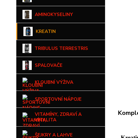
AMINOKYSELINY
KREATIN
TRIBULUS TERRESTRIS
SPALOVAČE
KLOUBNÍ VÝŽIVA
SPORTOVNÍ NÁPOJE
Komple
VITAMÍNY, ZDRAVÍ A
VITALITA
ŠEJKRY A LAHVE
Kreati