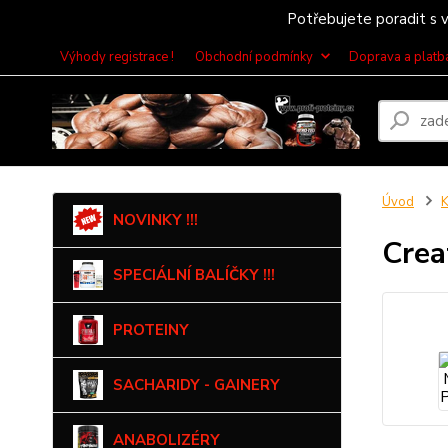
Potřebujete poradit s v
Výhody registrace !
Obchodní podmínky
Doprava a platb
Úvod
NOVINKY !!!
Crea
SPECIÁLNÍ BALÍČKY !!!
PROTEINY
SACHARIDY - GAINERY
ANABOLIZÉRY