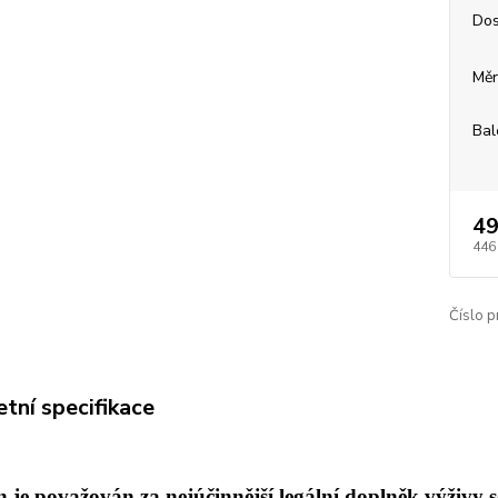
Dos
Měr
Bal
49
446
Číslo p
tní specifikace
n je považován za nejúčinnější legální doplněk výživy 