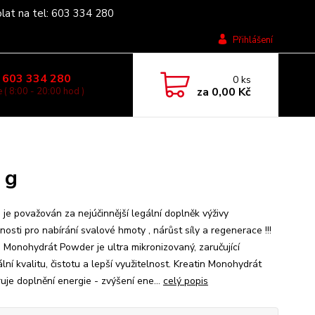
olat na tel: 603 334 280
Přihlášení
 603 334 280
0
ks
za
0,00 Kč
 ( 8:00 - 20:00 hod )
 g
 je považován za nejúčinnější legální doplněk výživy
osti pro nabírání svalové hmoty , nárůst síly a regenerace !!!
n Monohydrát Powder je ultra mikronizovaný, zaručující
ní kvalitu, čistotu a lepší využitelnost. Kreatin Monohydrát
uje doplnění energie - zvýšení ene...
celý popis