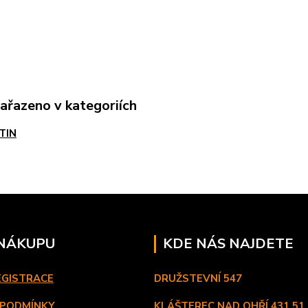
zařazeno v kategoriích
TIN
 NÁKUPU
KDE NÁS NAJDETE
EGISTRACE
DRUŽSTEVNÍ 547
 PODMÍNKY
KLÁŠTEREC NAD OHŘÍ
431 51