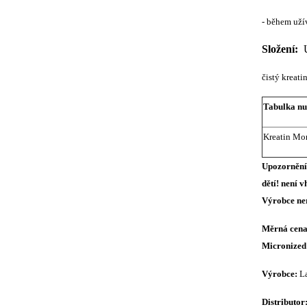
- během uží
Složení:
čistý kreat
Tabulka nu
Kreatin Mo
Upozornění:
dětí! není 
Výrobce ne
Měrná cena 
Micronized
Výrobce:
La
Distributor