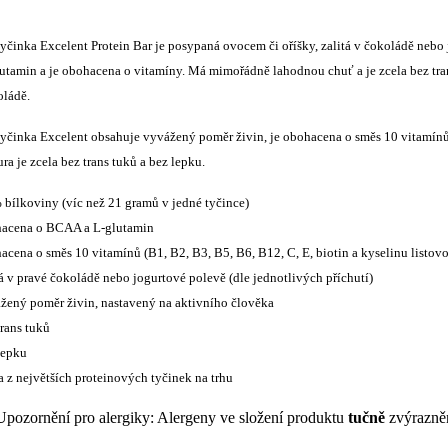
tyčinka Excelent Protein Bar je posypaná ovocem či oříšky, zalitá v čokoládě neb
tamin a je obohacena o vitamíny. Má mimořádně lahodnou chuť a je zcela bez trans
oládě.
tyčinka Excelent obsahuje vyvážený poměr živin, je obohacena o směs 10 vitamínů
ra je zcela bez trans tuků a bez lepku.
 bílkoviny (víc než 21 gramů v jedné tyčince)
acena o BCAA a L-glutamin
acena o směs 10 vitamínů (B1, B2, B3, B5, B6, B12, C, E, biotin a kyselinu listov
tá v pravé čokoládě nebo jogurtové polevě (dle jednotlivých příchutí)
žený poměr živin, nastavený na aktivního člověka
trans tuků
lepku
a z největších proteinových tyčinek na trhu
Upozornění pro alergiky: Alergeny ve složení produktu
tučně
zvýrazně