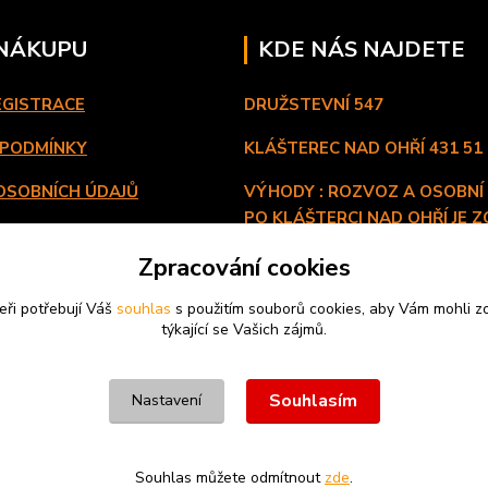
 NÁKUPU
KDE NÁS NAJDETE
EGISTRACE
DRUŽSTEVNÍ 547
 PODMÍNKY
KLÁŠTEREC NAD OHŘÍ
431 51
OSOBNÍCH ÚDAJŮ
VÝHODY : ROZVOZ A OSOBNÍ
PO KLÁŠTERCI NAD OHŘÍ JE Z
A PLATBA
ZDARMA. FUNGUJEME 7 DNÍ V
Zpracování cookies
eři potřebují Váš
souhlas
s použitím souborů cookies, aby Vám mohli z
týkající se Vašich zájmů.
Souhlasím
Nastavení
Souhlas můžete odmítnout
zde
.