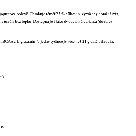
o jogurtové polevě. Obsahuje téměř 25 % bílkovin, vyvážený poměr živin,
 tuků a bez lepku. Dostupná je i jako dvouvrstvá varianta (double)
, BCAA a L-glutamin. V jedné tyčince je více než 21 gramů bílkovin,
ou)
ný.