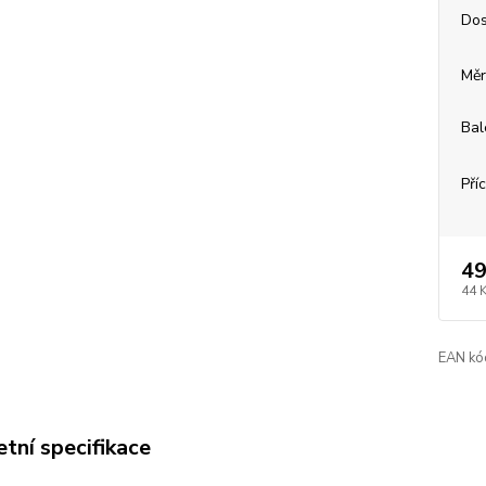
Dos
Měr
Bal
Pří
49
44 
EAN kó
tní specifikace