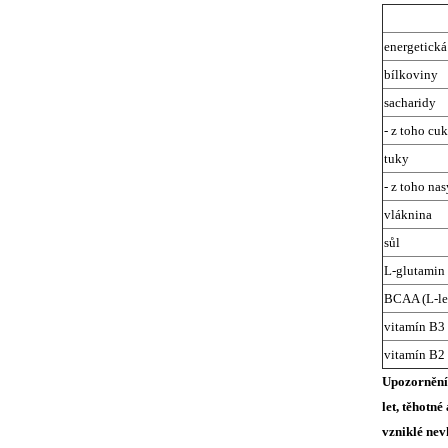
energetick
bílkoviny
sacharidy
- z toho cu
tuky
- z toho na
vláknina
sůl
L-glutamin
BCAA (L-leu
vitamín B3
vitamín B2
Upozornění:
let, těhotn
vzniklé ne