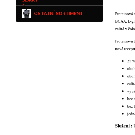
OSTATNÍ SORTIMENT
Proteinová 
BCAA, L-glu
zalitá v čok
Proteinová 
nová receptu
25 %
oboh
oboh
zali
vyvá
bez 
bez 
jedn
Složení :