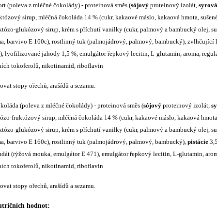
rt (poleva z mléčné čokolády) - proteinová směs (
sójový
proteinový izolát,
syrov
któzový sirup, mléčná čokoláda 14 % (cukr, kakaové máslo, kakaová hmota, sušen
ruktózo-glukózový sirup, krém s příchutí vanilky (cukr, palmový a bambucký olej, s
ma, barvivo E 160c), rostlinný tuk (palmojádrový, palmový, bambucký), zvlhčující 
n), lyofilizované jahody 1,5 %, emulgátor řepkový lecitin, L-glutamin, aroma, regul
ích tokoferolů, nikotinamid, riboflavin
vat stopy ořechů, arašídů a sezamu.
koláda (poleva z mléčné čokolády) - proteinová směs (
sójový
proteinový izolát,
s
ukózo-fruktózový sirup, mléčná čokoláda 14 % (cukr, kakaové máslo, kakaová hmot
ruktózo-glukózový sirup, krém s příchutí vanilky (cukr, palmový a bambucký olej, s
oma, barvivo E 160c), rostlinný tuk (palmojádrový, palmový, bambucký),
pistácie
3,5
dát (rýžová mouka, emulgátor E 471), emulgátor řepkový lecitin, L-glutamin, aroma
ích tokoferolů, nikotinamid, riboflavin
vat stopy ořechů, arašídů a sezamu.
tričních hodnot: