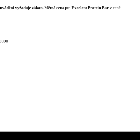
í uvádění vyžaduje zákon.
Měrná cena pro
Excelent Protein Bar
v ceně
03800