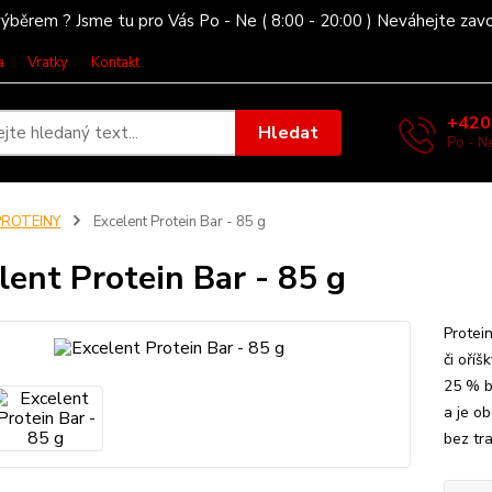
ýběrem ? Jsme tu pro Vás Po - Ne ( 8:00 - 20:00 ) Neváhejte zav
a
Vratky
Kontakt
+420
Hledat
Po - Ne
PROTEINY
Excelent Protein Bar - 85 g
lent Protein Bar - 85 g
Protei
či oří
25 % b
a je o
bez tra