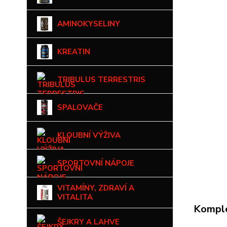
AMINOKYSELINY
KREATIN
TRIBULUS TERRESTRIS
SPALOVAČE
KLOUBNÍ VÝŽIVA
SPORTOVNÍ NÁPOJE
VITAMÍNY, ZDRAVÍ A
VITALITA
Komple
ŠEJKRY A LAHVE