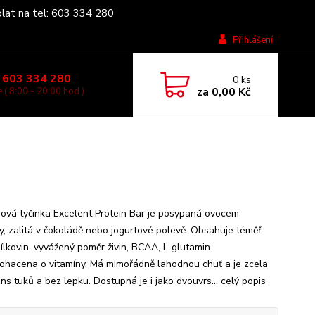
olat na tel: 603 334 280
Přihlášení
 603 334 280
0
ks
za
0,00 Kč
 ( 8:00 - 20:00 hod )
nová tyčinka Excelent Protein Bar je posypaná ovocem
šky, zalitá v čokoládě nebo jogurtové polevě. Obsahuje téměř
ílkovin, vyvážený poměr živin, BCAA, L-glutamin
bohacena o vitamíny. Má mimořádně lahodnou chuť a je zcela
ns tuků a bez lepku. Dostupná je i jako dvouvrs...
celý popis