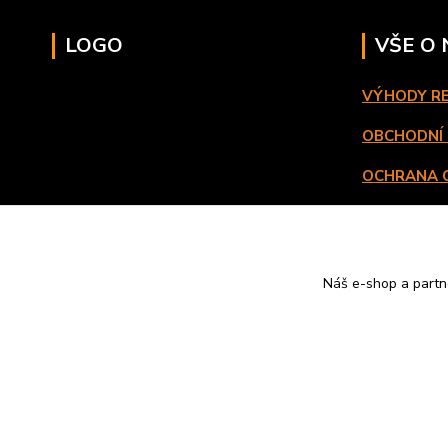
LOGO
VŠE O
VÝHODY R
OBCHODNÍ
OCHRANA 
DOPRAVA 
VRATKY
Náš e-shop a partn