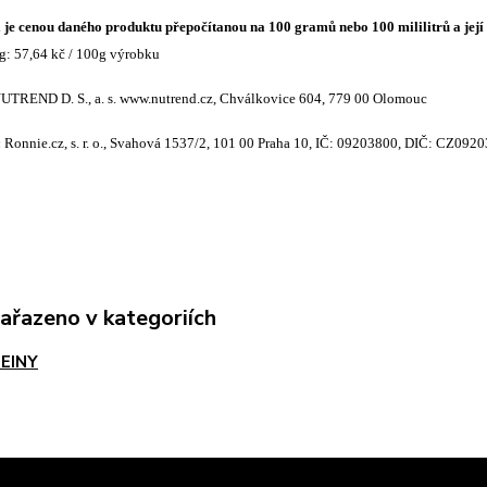
je cenou daného produktu přepočítanou na 100 gramů nebo 100 mililitrů a jej
 g: 57,64 kč / 100g výrobku
UTREND D. S., a. s. www.nutrend.cz, Chválkovice 604, 779 00 Olomouc
:
Ronnie.cz, s. r. o., Svahová 1537/2, 101 00 Praha 10, IČ: 09203800, DIČ: CZ092
zařazeno v kategoriích
EINY