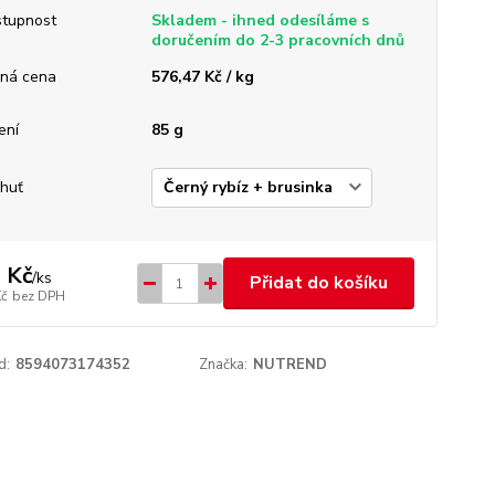
tupnost
Skladem - ihned odesíláme s
doručením do 2-3 pracovních dnů
ná cena
576,47 Kč / kg
ení
85 g
chuť
 Kč
/
ks
Přidat do košíku
Kč
bez DPH
d:
8594073174352
Značka:
NUTREND