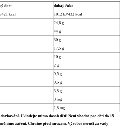
vý dort
dubaj. čoko
/421 kcal
1812 kJ/432 kcal
24,8 g
44 g
30 g
17,5 g
10 g
2 g
0,5 g
0,6 g
3,8 g
8 mg
1,8 mg
 dávkování. Ukládejte mimo dosah dětí! Není vhodné pro děti do 15
 slunečnímu záření. Chraňte před mrazem. Výrobce neručí za vady