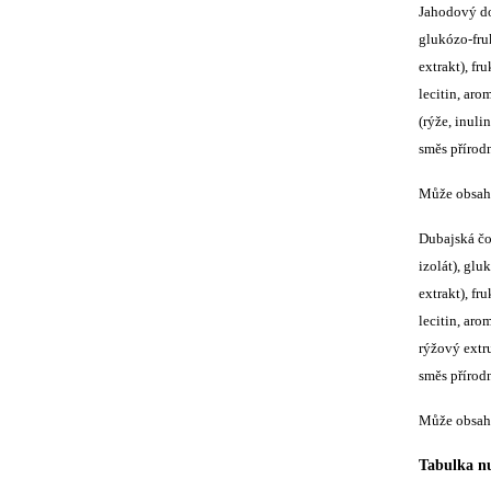
Jahodový do
glukózo-fru
extrakt), f
lecitin, aro
(rýže, inuli
směs přírodn
Může obsaho
Dubajská čo
izolát), gl
extrakt), f
lecitin, ar
rýžový extru
směs přírodn
Může obsaho
Tabulka nu