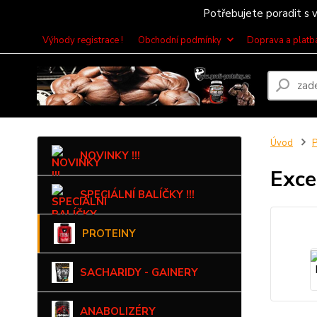
Potřebujete poradit s v
Výhody registrace !
Obchodní podmínky
Doprava a platb
Úvod
NOVINKY !!!
Exce
SPECIÁLNÍ BALÍČKY !!!
PROTEINY
SACHARIDY - GAINERY
ANABOLIZÉRY