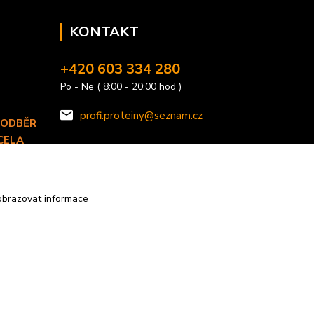
KONTAKT
+420 603 334 280
Po - Ne ( 8:00 - 20:00 hod )
profi.proteiny@seznam.cz
 ODBĚR
CELA
 TÝDNU.
obrazovat informace
Vytvořeno na
Eshop-rychle.cz