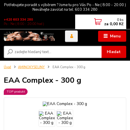
Potřebujete poradit s výběrem ? Jsme tu pro Vás Po - Ne ( 8:00 - 20:00 )
Neváhejte zavolat na tel: 603 334 280
0
ks
+420 603 334 280
za
0,00 Kč
Po - Ne ( 8:00 - 20:00 hod )
Menu
Hledat
Úvod
AMINOKYSELINY
EAA Complex - 300 g
EAA Complex - 300 g
TOP produkt