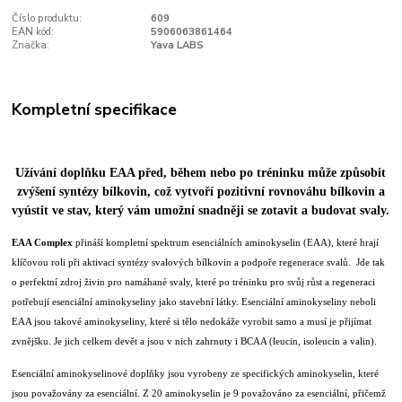
Číslo produktu:
609
EAN kód:
5906063861464
Značka:
Yava LABS
Kompletní specifikace
Užívání doplňku EAA před, během nebo po tréninku může způsobit
zvýšení syntézy bílkovin, což vytvoří pozitivní rovnováhu bílkovin a
vyústit ve stav, který vám umožní snadněji se zotavit a budovat svaly.
EAA Complex
přináší kompletní spektrum esenciálních aminokyselin (EAA), které hrají
klíčovou roli při aktivaci syntézy svalových bílkovin a podpoře regenerace svalů. Jde tak
o perfektní zdroj živin pro namáhané svaly, které po tréninku pro svůj růst a regeneraci
potřebují esenciální aminokyseliny jako stavební látky. Esenciální aminokyseliny neboli
EAA jsou takové aminokyseliny, které si tělo nedokáže vyrobit samo a musí je přijímat
zvnějšku. Je jich celkem devět a jsou v nich zahrnuty i BCAA (leucin, isoleucin a valin).
Esenciální aminokyselinové doplňky jsou vyrobeny ze specifických aminokyselin, které
jsou považovány za esenciální. Z 20 aminokyselin je 9 považováno za esenciální, přičemž