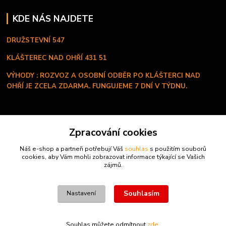
KDE NÁS NAJDETE
DRUŽSTEVNÍ 547
KLÁŠTEREC NAD OHŘÍ
431 51
VÝHODY : ROZVOZ A OSOBNÍ ODBĚR PO KLÁŠTERCI NAD
OHŘÍ JE ZCELA ZDARMA. FUNGUJEME 7 DNÍ V TÝDNU.
KONTAKT
Zpracování cookies
+420 603 334 280
Náš e-shop a partneři potřebují Váš
souhlas
s použitím souborů
Po - Ne ( 8:00 - 20:00 hod )
cookies, aby Vám mohli zobrazovat informace týkající se Vašich
zájmů.
profi.proteiny@seznam.cz
Souhlasím
Nastavení
Souhlas můžete odmítnout
zde
.