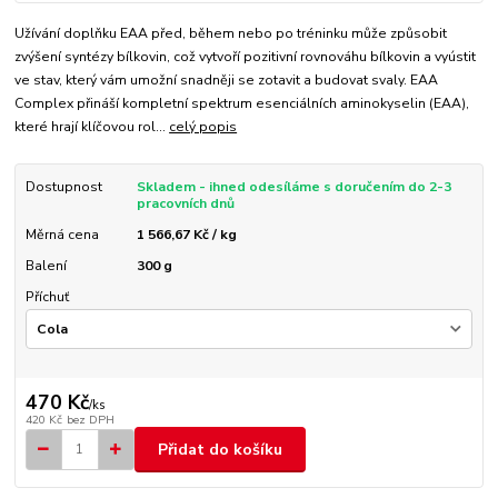
Užívání doplňku EAA před, během nebo po tréninku může způsobit
zvýšení syntézy bílkovin, což vytvoří pozitivní rovnováhu bílkovin a vyústit
ve stav, který vám umožní snadněji se zotavit a budovat svaly. EAA
Complex přináší kompletní spektrum esenciálních aminokyselin (EAA),
které hrají klíčovou rol...
celý popis
Dostupnost
Skladem - ihned odesíláme s doručením do 2-3
pracovních dnů
Měrná cena
1 566,67 Kč / kg
Balení
300 g
Příchuť
470 Kč
/
ks
420 Kč
bez DPH
Přidat do košíku