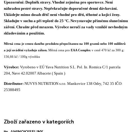
Upozornění:
Doplněk stravy.
Vhodné zejména pro sportovce. Není
náhradou pestré stravy. Nepřekračujte doporučené denní dávkování.
Ukládejte mimo dosah dětí! není vhodné pro děti, těhotné a kojící ženy.
Skladujte v suchu a při teplotě do 25 °C. Nevystavujte přímému slunečnímu
záření. Chraňte před mrazem. Výrobce neručí za vady vzniklé nevhodným
skladováním a použitím.
Měrná cena je cenou daného produktu přepočítanou na 100 gramů nebo 100 mililitrů
a její uvádění vyžaduje zákon.
Měrná cena pro
EAA Complex
v ceně 470 kč za 300 g:
156,66 kč / 100g výrobku
Výrobce:
Vyrobeno v EÚ Yava Nutrition S.L. Pol. In. Romica C/1 parcela
204, Nave 42.02007 Albacete ( Spain )
Distributor:
NUVYS NUTRITION s.r.o. Mankovice 138 Odry, 742 35 IČO:
25388495
Zboží zařazeno v kategoriích