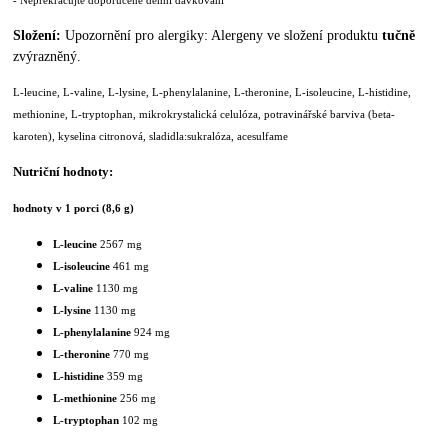
Složení:
Upozornění pro alergiky: Alergeny ve složení produktu
tučně
zvýrazněný.
L-leucine, L-valine, L-lysine, L-phenylalanine, L-theronine, L-isoleucine, L-histidine,
methionine, L-tryptophan,
mikrokrystalická celulóza
,
potravinářské barviva (beta-
karoten)
,
kyselina citro
nová
,
sladidla:sukralóza, acesulfame
Nutriční hodnoty:
hodnoty v 1 porci (8,6 g)
L-leucine
2567 mg
L-isoleucine
461 mg
L-valine
1130 mg
L-lysine
1130 mg
L-phenylalanine
924 mg
L-theronine
770 mg
L-histidine
359 mg
L-methionine
256 mg
L-tryptophan
102 mg