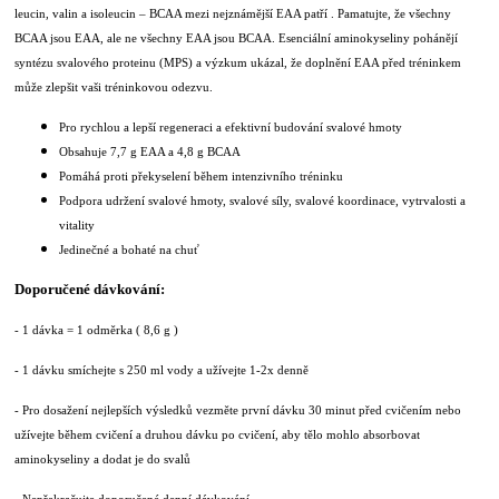
leucin, valin a isoleucin – BCAA mezi nejznámější EAA patří . Pamatujte, že všechny
BCAA jsou EAA, ale ne všechny EAA jsou BCAA. Esenciální aminokyseliny pohánějí
syntézu svalového proteinu (MPS) a výzkum ukázal, že doplnění EAA před tréninkem
může zlepšit vaši tréninkovou odezvu.
Pro rychlou a lepší regeneraci a efektivní budování svalové hmoty
Obsahuje 7,7 g EAA a 4,8 g BCAA
Pomáhá proti překyselení během intenzivního tréninku
Podpora udržení svalové hmoty, svalové síly, svalové koordinace, vytrvalosti a
vitality
Jedinečné a bohaté na chuť
Doporučené dávkování:
- 1 dávka = 1 odměrka ( 8,6 g )
- 1 dávku smíchejte s 250 ml vody a užívejte 1-2x denně
- Pro dosažení nejlepších výsledků vezměte první dávku 30 minut před cvičením nebo
užívejte během cvičení a druhou dávku po cvičení, aby tělo mohlo absorbovat
aminokyseliny a dodat je do svalů
- Nepřekračujte doporučené denní dávkování