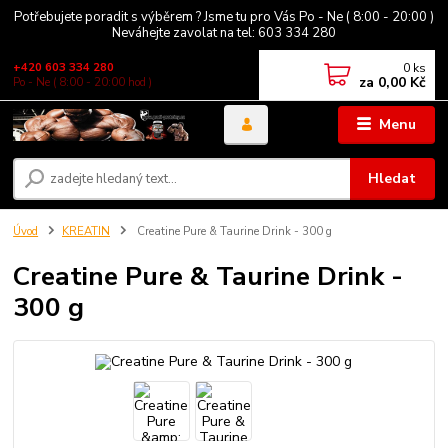
Potřebujete poradit s výběrem ? Jsme tu pro Vás Po - Ne ( 8:00 - 20:00 )
Neváhejte zavolat na tel: 603 334 280
0
ks
+420 603 334 280
za
0,00 Kč
Po - Ne ( 8:00 - 20:00 hod )
Menu
Hledat
Úvod
KREATIN
Creatine Pure & Taurine Drink - 300 g
Creatine Pure & Taurine Drink -
300 g