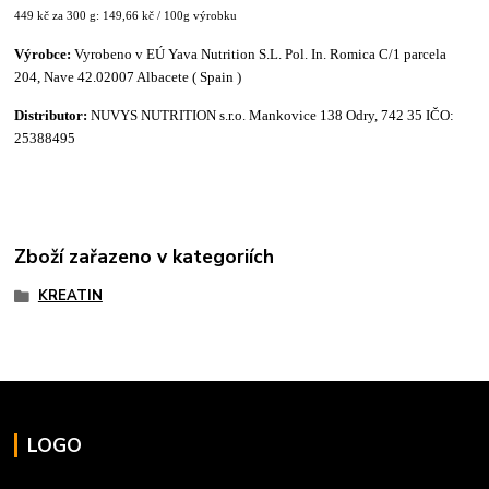
449 kč za 300 g: 149,66 kč / 100g výrobku
Výrobce:
Vyrobeno v EÚ Yava Nutrition S.L. Pol. In. Romica C/1 parcela
204, Nave 42.02007 Albacete ( Spain )
Distributor:
NUVYS NUTRITION s.r.o. Mankovice 138 Odry, 742 35 IČO:
25388495
Zboží zařazeno v kategoriích
KREATIN
LOGO