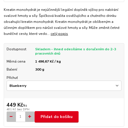
Kreatin monohydrát je nejúčinnější legální doplněk výživy pro nabírání
svalové hmoty a síly. Špičková kvalita osvěžujícího a chutného drinku
obsahující kreatin monohydrát. Kreatin monohydrát je oblíbeným a
účinným doplňkem pro nárůst svalové hmoty a síly. Může změnit četné
buněčné cesty, které vedo...
celý popis
Dostupnost
Skladem - ihned odesíláme s doručením do 2-3
pracovních dnů
Měrná cena
1 496,67 Kč / kg
Balení
300 g
Příchuť
449 Kč
/
ks
401 Kč
bez DPH
Přidat do košíku