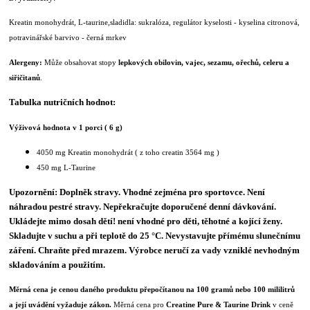
Kreatin monohydrát, L-taurine,
sladidla: sukralóza,
regulátor kyselosti - kyselina citronová,
potravinářské barvivo - černá mrkev
Alergeny:
Může obsahovat stopy
lepkových obilovin, vajec, sezamu, ořechů, celeru a
siřičitanů
.
Tabulka nutričních hodnot:
Výživová hodnota v 1 porci ( 6 g)
4050 mg Kreatin monohydrát ( z toho creatin 3564 mg )
450 mg L-Taurine
Upozornění:
Doplněk stravy. Vhodné zejména pro sportovce. Není
náhradou pestré stravy. Nepřekračujte doporučené denní dávkování.
Ukládejte mimo dosah dětí! není vhodné pro děti, těhotné a kojící ženy.
Skladujte v suchu a při teplotě do 25 °C. Nevystavujte přímému slunečnímu
záření. Chraňte před mrazem. Výrobce neručí za vady vzniklé nevhodným
skladováním a použitím.
Měrná cena je cenou daného produktu přepočítanou na 100 gramů nebo 100 mililitrů
a její uvádění vyžaduje zákon.
Měrná cena pro
Creatine Pure & Taurine Drink
v ceně