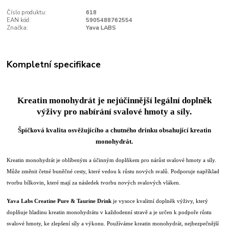
Číslo produktu:
618
EAN kód:
5905488762554
Značka:
Yava LABS
Kompletní specifikace
Kreatin monohydrát je nejúčinnější
legální doplněk
výživy pro nabírání svalové hmoty a síly
.
Špičková kvalita osvěžujícího a chutného drinku obsahující kreatin
monohydrát.
Kreatin monohydrát je oblíbeným a účinným doplňkem pro nárůst svalové hmoty a síly.
Může změnit četné buněčné cesty, které vedou k růstu nových svalů. Podporuje například
tvorbu bílkovin, které mají za následek tvorbu nových svalových vláken.
Yava Labs Creatine Pure & Taurine Drink
je vysoce kvalitní doplněk výživy, který
doplňuje hladinu kreatin monohydrátu v každodenní stravě a je určen k podpoře růstu
svalové hmoty, ke zlepšení síly a výkonu. Používáme kreatin monohydrát, nejbezpečnější