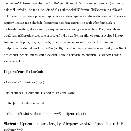
a nejúčinnější formu kreatinu. Je úspěšně používán již léta, zkoumán mnoha výzkumníky
a dospěl k závěru, že jde o nejúčinnější a nejbezpečnější formu. Náš kreatin je prášková
ochucená forma, která je lépe rozpustná ve vodě a lépe se vstřebává do tělesných tkání než
typický kreatin monohydrát. Primárním nosičem energie ve svalových buňkách je
molekula kreatinu, díky čemuž je suplementace ideologickou volbou. Při pravidelném
používání náš produkt zlepšuje sportovní výkon zvýšením síly, výkonu a svalové hmoty.
Kreatinové doplňky zvyšují zásoby fosfokreatinu ve vašich svalech. Fosfokreatin
podporuje tvorbu adenosintrifosfátu (ATP), hlavní molekuly, kterou vaše buňky využívají
pro energii během intenzivního cvičení. Toto je primární mechanismus, kterým kreatin
zlepšuje výkon.
Doporučené dávkování:
- 1 dávka = 1 odměrka ( 6 g )
- smíchejte 6 g (1 odměrku) s 250 ml chladné vody
- užívejte 1 až 2 dávky denně
- během užívání se doporučuje zvýšit příjem tekutin
Složení:
Upozornění pro alergiky: Alergeny ve složení produktu
tučně
zvýrazněný.