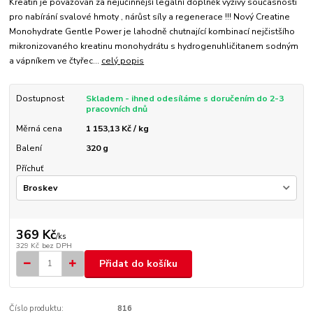
Kreatin je považován za nejúčinnější legální doplněk výživy současnosti
pro nabírání svalové hmoty , nárůst síly a regenerace !!! Nový Creatine
Monohydrate Gentle Power je lahodně chutnající kombinací nejčistšího
mikronizovaného kreatinu monohydrátu s hydrogenuhličitanem sodným
a vápníkem ve čtyřec...
celý popis
Dostupnost
Skladem - ihned odesíláme s doručením do 2-3
pracovních dnů
Měrná cena
1 153,13 Kč / kg
Balení
320 g
Příchuť
369 Kč
/
ks
329 Kč
bez DPH
Přidat do košíku
Číslo produktu:
816