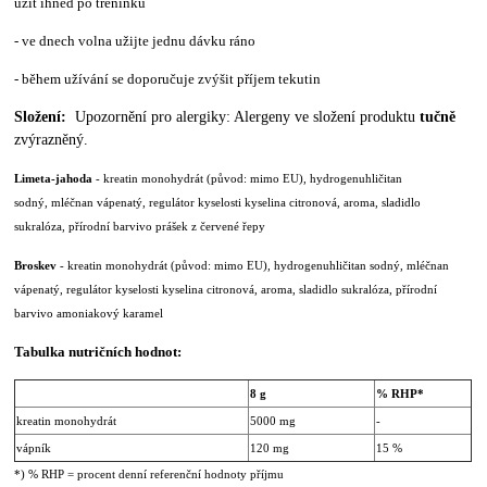
užít ihned po tréninku
- ve dnech volna užijte jednu dávku ráno
- během užívání se doporučuje zvýšit příjem tekutin
Složení:
Upozornění pro alergiky: Alergeny ve složení produktu
tučně
zvýrazněný.
Limeta-jahoda
- kreatin monohydrát (původ: mimo EU), hydrogenuhličitan
sodný, mléčnan vápenatý, regulátor kyselosti kyselina citronová, aroma, sladidlo
sukralóza, přírodní barvivo prášek z červené řepy
Broskev
- kreatin monohydrát (původ: mimo EU), hydrogenuhličitan sodný, mléčnan
vápenatý, regulátor kyselosti kyselina citronová, aroma, sladidlo sukralóza, přírodní
barvivo amoniakový karamel
Tabulka nutričních hodnot:
8 g
% RHP*
kreatin monohydrát
5000 mg
-
vápník
120 mg
15 %
*) % RHP = procent denní referenční hodnoty příjmu