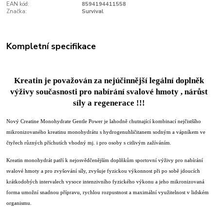
EAN kód:
8594194411558
Značka:
Survival
Kompletní specifikace
Kreatin je považován za nejúčinnější legální doplněk
výživy současnosti pro nabírání svalové hmoty , nárůst
síly a regenerace !!!
Nový Creatine Monohydrate Gentle Power je lahodně chutnající kombinací nejčistšího
mikronizovaného kreatinu monohydrátu s hydrogenuhličitanem sodným a vápníkem ve
čtyřech různých příchutích vhodný mj. i pro osoby s citlivým zažíváním.
Kreatin monohydrát patří k nejosvědčenějším doplňkům sportovní výživy pro nabírání
svalové hmoty a pro zvyšování síly, zvyšuje fyzickou výkonnost při po sobě jdoucích
krátkodobých intervalech vysoce intenzivního fyzického výkonu a jeho mikronizovaná
forma umožní snadnou přípravu, rychlou rozpustnost a maximální využitelnost v lidském
organismu.