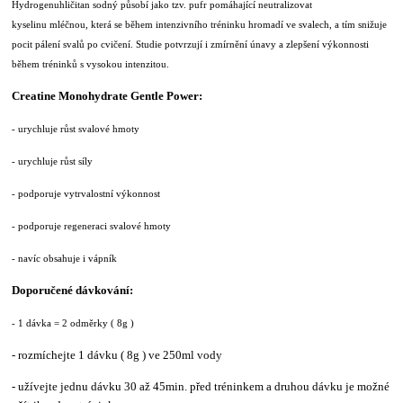
Hydrogenuhličitan sodný působí jako tzv. pufr pomáhající neutralizovat
kyselinu mléčnou, která se během intenzivního tréninku hromadí ve svalech, a tím snižuje
pocit pálení svalů po cvičení. Studie potvrzují i zmírnění únavy a zlepšení výkonnosti
během tréninků s vysokou intenzitou.
Creatine Monohydrate Gentle Power
:
- urychluje růst svalové hmoty
- urychluje růst síly
- podporuje
vytrvalostní
výkonnost
- podporuje regeneraci svalové hmoty
-
navíc obsahuje i vápník
Doporučené dávkování:
- 1 dávka = 2 odměrky ( 8g )
- rozmíchejte 1 dávku ( 8g ) ve 250ml vody
- užívejte jednu dávku 30 až 45min. před tréninkem a druhou dávku je možné