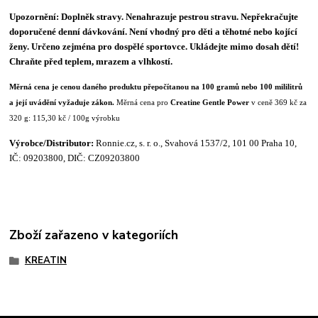
Upozornění: Doplněk stravy. Nenahrazuje pestrou stravu. Nepřekračujte
doporučené denní dávkování. Není vhodný pro děti a těhotné nebo kojící
ženy. Určeno zejména pro dospělé sportovce. Ukládejte mimo dosah dětí!
Chraňte před teplem, mrazem a vlhkostí.
Měrná cena je cenou daného produktu přepočítanou na 100 gramů nebo 100 mililitrů
a její uvádění vyžaduje zákon.
Měrná cena pro
Creatine Gentle Power
v ceně 369 kč za
320 g: 115,30 kč / 100g výrobku
Výrobce/
Distributor:
Ronnie.cz, s. r. o., Svahová 1537/2, 101 00 Praha 10,
IČ: 09203800, DIČ: CZ09203800
Zboží zařazeno v kategoriích
KREATIN