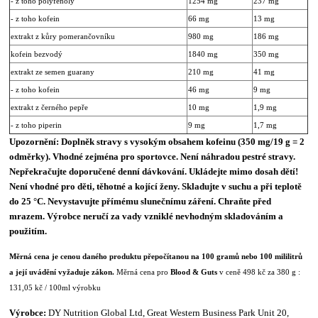
- z toho polyfenoly
1254 mg
237 mg
- z toho kofein
66 mg
13 mg
extrakt z kůry pomerančovníku
980 mg
186 mg
kofein bezvodý
1840 mg
350 mg
extrakt ze semen guarany
210 mg
41 mg
- z toho kofein
46 mg
9 mg
extrakt z černého pepře
10 mg
1,9 mg
- z toho piperin
9 mg
1,7 mg
Upozornění: Doplněk stravy s vysokým obsahem kofeinu (350 mg/19 g = 2
odměrky). Vhodné zejména pro sportovce. Není náhradou pestré stravy.
Nepřekračujte doporučené denní dávkování. Ukládejte mimo dosah dětí!
Není vhodné pro děti, těhotné a kojící ženy. Skladujte v suchu a při teplotě
do 25 °C. Nevystavujte přímému slunečnímu záření. Chraňte před
mrazem. Výrobce neručí za vady vzniklé nevhodným skladováním a
použitím.
Měrná cena je cenou daného produktu přepočítanou na 100 gramů nebo 100 mililitrů
a její uvádění vyžaduje zákon.
Měrná cena pro
Blood & Guts
v ceně 498 kč za 380 g :
131,05 kč / 100ml výrobku
Výrobce:
DY Nutrition Global Ltd, Great Western Business Park Unit 20,