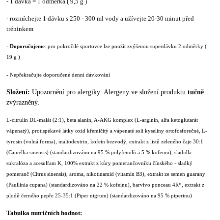
- 1 dávka = 1 odměrka ( 9,5 g )
- rozmíchejte 1 dávku s 250 - 300 ml vody a užívejte 20-30 minut před
tréninkem
- Doporučujeme
: pro pokročilé sportovce lze použít zvýšenou superdávku 2 odměrky (
19 g )
- Nepřekračujte doporučené denní dávkování
Složení:
Upozornění pro alergiky: Alergeny ve složení produktu
tučně
zvýrazněný.
L-citrulin DL-malát (2:1), beta alanin, A-AKG komplex (L-arginin, alfa ketoglutarát
vápenatý), protispékavé látky oxid křemičitý a vápenaté soli kyseliny ortofosforečné, L-
tyrosin (volná forma), maltodextrin, kofein bezvodý, extrakt z listů zeleného čaje 30:1
(Camellia sinensis) (standardizováno na 95 % polyfenolů a 5 % kofeinu), sladidla
sukralóza a acesulfam K, 100% extrakt z kůry pomerančovníku čínského - sladký
pomeranč (Citrus sinensis), aroma, nikotinamid (vitamín B3), extrakt ze semen guarany
(Paullinia cupana) (standardizováno na 22 % kofeinu), barvivo ponceau 4R*, extrakt z
plodů černého pepře 25-35:1 (Piper nigrum) (standardizováno na 95 % piperinu)
Tabulka nutričních hodnot: