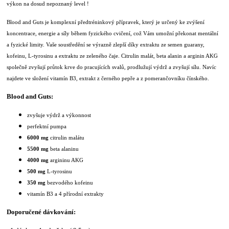
výkon na dosud nepoznaný level !
Blood and Guts je komplexní předtréninkový přípravek, který je určený ke zvýšení
koncentrace, energie a síly během fyzického cvičení, což Vám umožní překonat mentální
a fyzické limity. Vaše soustředění se výrazně zlepší díky extraktu ze semen guarany,
kofeinu, L-tyrosinu a extraktu ze zeleného čaje. Citrulin malát, beta alanin a arginin AKG
společně zvyšují průtok krve do pracujících svalů, prodlužují výdrž a zvyšují sílu. Navíc
najdete ve složení vitamín B3, extrakt z černého pepře a z pomerančovníku čínského.
Blood and Guts:
zvyšuje výdrž a výkonnost
perfektní pumpa
6000 mg
citrulin malátu
5500 mg
beta alaninu
4000 mg
argininu AKG
500 mg
L-tyrosinu
350 mg
bezvodého kofeinu
vitamín B3 a 4 přírodní extrakty
Doporučené dávkování: