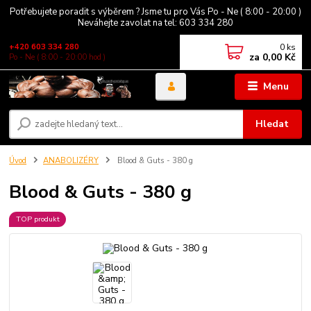
Potřebujete poradit s výběrem ? Jsme tu pro Vás Po - Ne ( 8:00 - 20:00 )
Neváhejte zavolat na tel: 603 334 280
0
ks
+420 603 334 280
za
0,00 Kč
Po - Ne ( 8:00 - 20:00 hod )
Menu
Hledat
Úvod
ANABOLIZÉRY
Blood & Guts - 380 g
Blood & Guts - 380 g
TOP produkt