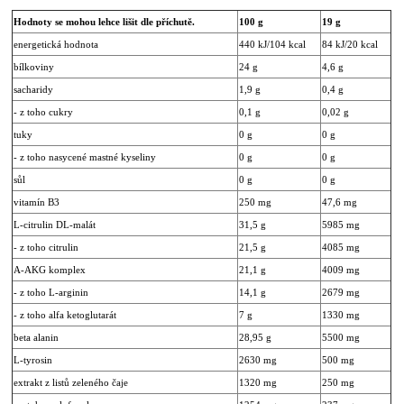
Hodnoty se mohou lehce lišit dle příchutě.
100 g
19 g
energetická hodnota
440 kJ/104 kcal
84 kJ/20 kcal
bílkoviny
24 g
4,6 g
sacharidy
1,9 g
0,4 g
- z toho cukry
0,1 g
0,02 g
tuky
0 g
0 g
- z toho nasycené mastné kyseliny
0 g
0 g
sůl
0 g
0 g
vitamín B3
250 mg
47,6 mg
L-citrulin DL-malát
31,5 g
5985 mg
- z toho citrulin
21,5 g
4085 mg
A-AKG komplex
21,1 g
4009 mg
- z toho L-arginin
14,1 g
2679 mg
- z toho alfa ketoglutarát
7 g
1330 mg
beta alanin
28,95 g
5500 mg
L-tyrosin
2630 mg
500 mg
extrakt z listů zeleného čaje
1320 mg
250 mg