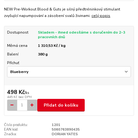
NEW Pre-Workout Blood & Guts je silný předtréninkový stimulant
zvyšující napumpování a zásobení svalů živinami.
celý popis
Dostupnost
Skladem - ihned odesíláme s doručením do 2-3
pracovních dnů
Měrná cena
1 310,53 Kč / kg
Balení
380 g
Příchuť
498 Kč
/
ks
445 Kč
bez DPH
Přidat do košíku
Číslo produktu:
1201
EAN kód:
5060763890435
Značka:
DORIAN YATES