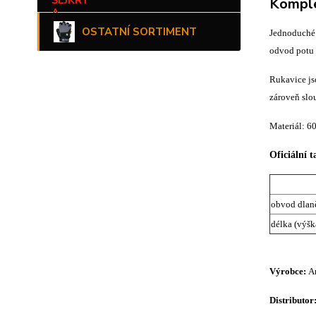
Komple
OSTATNÍ SORTIMENT
Jednoduché 
odvod potu 
Rukavice jso
zároveň slou
Materiál: 6
Oficiální 
obvod dlan
délka (výšk
Výrobce:
Ar
Distributor