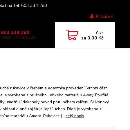
olat na tel: 603 334 280
Přihlášení
 603 334 280
0
ks
za
0,00 Kč
 ( 8:00 - 20:00 hod )
uché rukavice v černém elegantním provedení. Vrchní část
ce je vyrobena z pružného, lehkého materiálu 4way. Použité
ály umožňují dokonalý odvod potu během cvičení. Silikonový
v oblasti dlaně zajišťuje lepší úchop. Dlaň je vyrobena z
dního materiálu Amara. Rukavice j...
celý popis