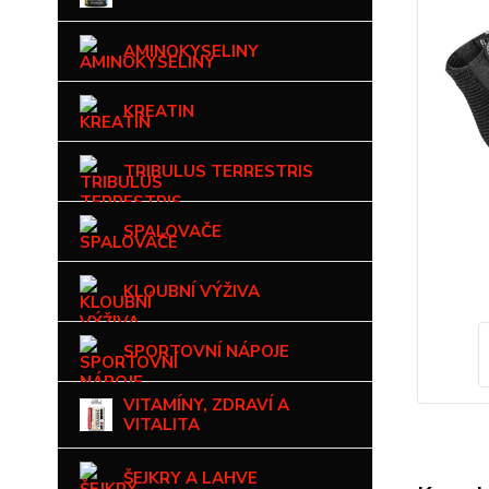
AMINOKYSELINY
KREATIN
TRIBULUS TERRESTRIS
SPALOVAČE
KLOUBNÍ VÝŽIVA
SPORTOVNÍ NÁPOJE
VITAMÍNY, ZDRAVÍ A
VITALITA
ŠEJKRY A LAHVE