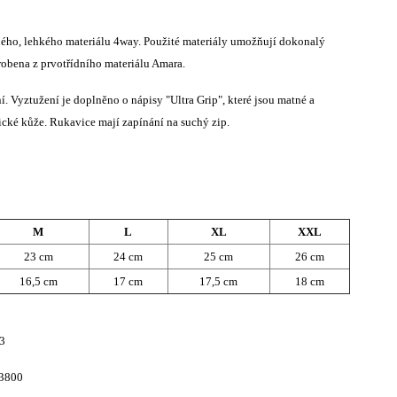
ného, lehkého materiálu 4way. Použité materiály umožňují dokonalý
robena z prvotřídního materiálu Amara.
. Vyztužení je doplněno o nápisy "Ultra Grip", které jsou matné a
tické kůže. Rukavice mají zapínání na suchý zip.
M
L
XL
XXL
23 cm
24 cm
25 cm
26 cm
16,5 cm
17 cm
17,5 cm
18 cm
83
03800