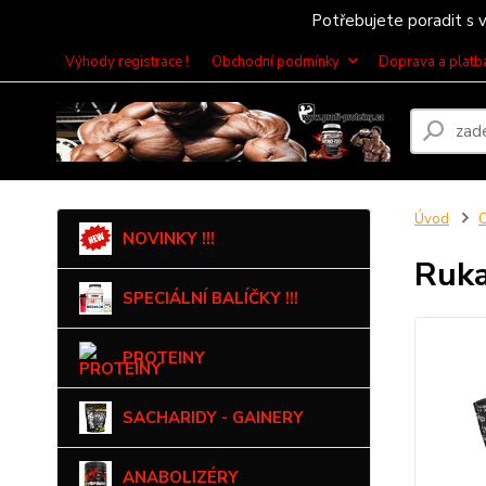
Potřebujete poradit s v
Výhody registrace !
Obchodní podmínky
Doprava a platb
Úvod
NOVINKY !!!
Ruka
SPECIÁLNÍ BALÍČKY !!!
PROTEINY
SACHARIDY - GAINERY
ANABOLIZÉRY