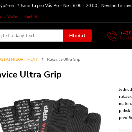
ýběrem ? Jsme tu pro Vás Po - Ne ( 8:00 - 20:00 ) Neváhejte zav
a
Vratky
Kontakt
+420
Hledat
Po - Ne
OSTATNÍ SORTIMENT
Rukavice Ultra Grip
vice Ultra Grip
Jednod
rukavi
materi
potisk 
prvotří