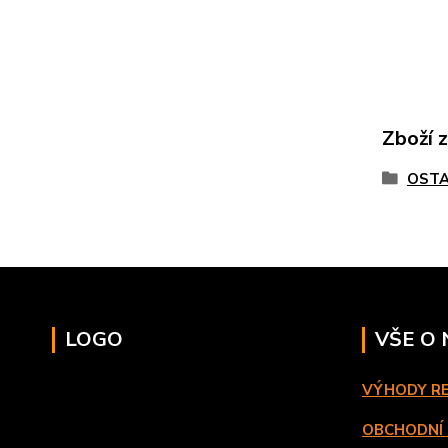
Zboží 
OSTA
LOGO
VŠE O
VÝHODY R
OBCHODNÍ