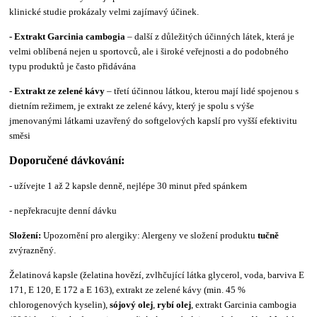
klinické studie prokázaly velmi zajímavý účinek.
- Extrakt Garcinia cambogia
– další z důležitých účinných látek, která je
velmi oblíbená nejen u sportovců, ale i široké veřejnosti a do podobného
typu produktů je často přidávána
- Extrakt ze zelené kávy
– třetí účinnou látkou, kterou mají lidé spojenou s
dietním režimem, je extrakt ze zelené kávy, který je spolu s výše
jmenovanými látkami uzavřený do softgelových kapslí pro vyšší efektivitu
směsi
Doporučené dávkování:
- užívejte 1 až 2 kapsle denně, nejlépe 30 minut před spánkem
- nepřekracujte denní dávku
Složení:
Upozornění pro alergiky: Alergeny ve složení produktu
tučně
zvýrazněný.
Želatinová kapsle (želatina hovězí, zvlhčující látka glycerol, voda, barviva E
171, E 120, E 172 a E 163), extrakt ze zelené kávy (min. 45 %
chlorogenových kyselin),
sójový olej
,
rybí olej
, extrakt Garcinia cambogia