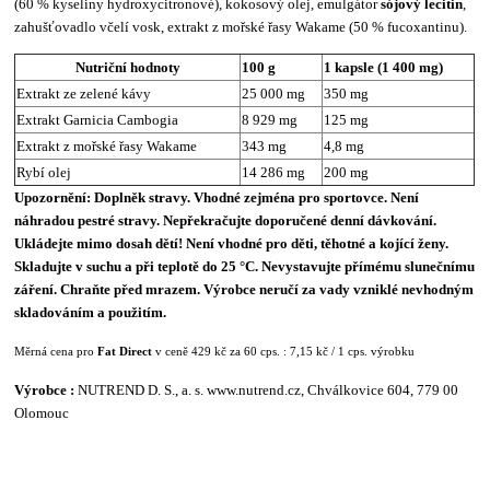
(60 % kyseliny hydroxycitronové), kokosový olej, emulgátor
sójový lecitin
,
zahušťovadlo včelí vosk, extrakt z mořské řasy Wakame (50 % fucoxantinu).
Nutriční hodnoty
100 g
1 kapsle (1 400 mg)
Extrakt ze zelené kávy
25 000 mg
350 mg
Extrakt Garnicia Cambogia
8 929 mg
125 mg
Extrakt z mořské řasy Wakame
343 mg
4,8 mg
Rybí olej
14 286 mg
200 mg
Upozornění: Doplněk stravy. Vhodné zejména pro sportovce. Není
náhradou pestré stravy. Nepřekračujte doporučené denní dávkování.
Ukládejte mimo dosah dětí! Není vhodné pro děti, těhotné a kojící ženy.
Skladujte v suchu a při teplotě do 25 °C. Nevystavujte přímému slunečnímu
záření. Chraňte před mrazem. Výrobce neručí za vady vzniklé nevhodným
skladováním a použitím.
Měrná cena pro
Fat Direct
v ceně 429 kč za 60 cps. : 7,15 kč / 1 cps. výrobku
Výrobce :
NUTREND D. S., a. s. www.nutrend.cz, Chválkovice 604, 779 00
Olomouc