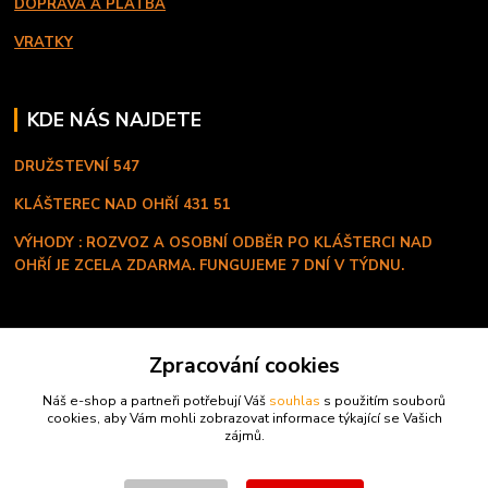
DOPRAVA A PLATBA
VRATKY
KDE NÁS NAJDETE
DRUŽSTEVNÍ 547
KLÁŠTEREC NAD OHŘÍ
431 51
VÝHODY : ROZVOZ A OSOBNÍ ODBĚR PO KLÁŠTERCI NAD
OHŘÍ JE ZCELA ZDARMA. FUNGUJEME 7 DNÍ V TÝDNU.
KONTAKT
Zpracování cookies
+420 603 334 280
Náš e-shop a partneři potřebují Váš
souhlas
s použitím souborů
Po - Ne ( 8:00 - 20:00 hod )
cookies, aby Vám mohli zobrazovat informace týkající se Vašich
zájmů.
profi.proteiny@seznam.cz