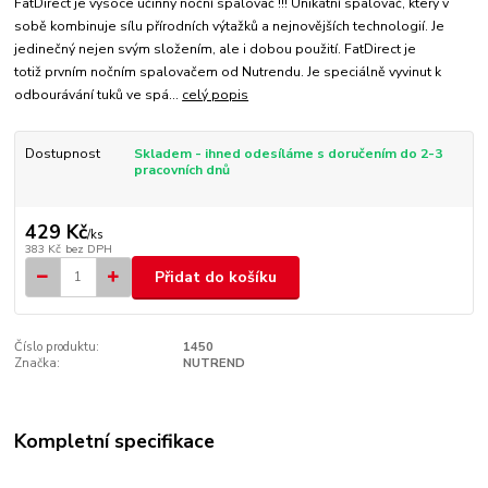
FatDirect je vysoce účinný noční spalovač !!! Unikátní spalovač, který v
sobě kombinuje sílu přírodních výtažků a nejnovějších technologií. Je
jedinečný nejen svým složením, ale i dobou použití. FatDirect je
totiž prvním nočním spalovačem od Nutrendu. Je speciálně vyvinut k
odbourávání tuků ve spá...
celý popis
Dostupnost
Skladem - ihned odesíláme s doručením do 2-3
pracovních dnů
429 Kč
/
ks
383 Kč
bez DPH
Přidat do košíku
Číslo produktu:
1450
Značka:
NUTREND
Kompletní specifikace