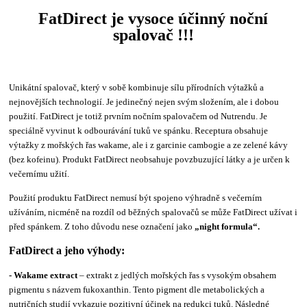
FatDirect je vysoce účinný noční
spalovač !!!
Unikátní spalovač, který v sobě kombinuje sílu přírodních výtažků a
nejnovějších technologií. Je jedinečný nejen svým složením, ale i dobou
použití. FatDirect je totiž prvním nočním spalovačem od Nutrendu. Je
speciálně vyvinut k odbourávání tuků ve spánku. Receptura obsahuje
výtažky z mořských řas wakame, ale i z garcinie cambogie a ze zelené kávy
(bez kofeinu). Produkt FatDirect neobsahuje povzbuzující látky a je určen k
večernímu užití.
Použití produktu FatDirect nemusí být spojeno výhradně s večerním
užíváním, nicméně na rozdíl od běžných spalovačů se může FatDirect užívat i
před spánkem. Z toho důvodu nese označení jako
„night formula“.
FatDirect a jeho výhody:
- Wakame extract
– extrakt z jedlých mořských řas s vysokým obsahem
pigmentu s názvem fukoxanthin. Tento pigment dle metabolických a
nutričních studií vykazuje pozitivní účinek na redukci tuků. Následné