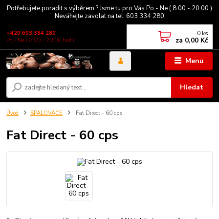
Potřebujete poradit s výběrem ? Jsme tu pro Vás Po - Ne ( 8:00 - 20:00 )
Neváhejte zavolat na tel: 603 334 280
0
ks
+420 603 334 280
za
0,00 Kč
Po - Ne ( 8:00 - 20:00 hod )
Menu
Hledat
Úvod
SPALOVAČE
Fat Direct - 60 cps
Fat Direct - 60 cps