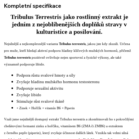
Kompletní specifikace
Tribulus Terrestris jako rostlinný extrakt je
jedním z nejoblíbenějších doplňků stravy v
kulturistice a posilování.
Nejsilnější a nejkomplexnější varianta
Tribulus terrestris
, jakou jste kdy zkusili. Určena
pro muže, kteří hledají aktivní podporu hladiny klíčových mužských hormonů, přičemž
Tribulus terrestris
pozitivně ovlivňuje nejen sportovní a fyzické výkony, ale také
významně podporuje libido.
Podpora růstu svalové hmoty a síly
Zvyšuje hladinu mužského hormonu testosteronu
Podporuje sexuální aktivitu
Zvyšuje libido
Stimuluje růst svalové tkáně
+ Zinek + Hořčík + vitamín B6 + Piperin
Vzali jsme nejsilnější dostupný extrakt Tribulus terrestris a zkombinovali ho s pokročilými
chelátovými formami zinku a hořčíku, vitamínem B6 (ZMA či ZMB6) a extraktem
z černého pepře (piperin), který zvyšuje účinnost dalších látek. Vznikla tak velmi silná