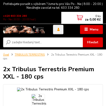
Potřebujete poradit s výběrem ? Jsme tu pro Vás Po - Ne ( 8:00 - 20:00 )
Neváhejte zavolat na tel: 603 334 280
0
ks
+420 603 334 280
za
0,00 Kč
Po - Ne ( 8:00 - 20:00 hod )
Menu
Hledat
Úvod
TRIBULUS TERRESTRIS
2x Tribulus Terrestris Premium XXL - 180
cps
2x Tribulus Terrestris Premium
XXL - 180 cps