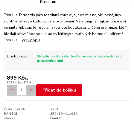
Tribulus Terrestris jako rostlinný extrakt je jedním z nejoblíbenějších
doplňků stravy v kulturistice a posilování. Nejsilnější a nejkomplexnější
varianta Tribulus terrestris, jakou jste kdy zkusili. Určena pro muže, kteří
hledají aktivní podporu hladiny klíčových mužských hormonů, přičemž
Tribulus ...
celý popis
Dostupnost
Skladem - ihned odesíláme s doručením do 2-3
pracovních dnů
899 Kč
/
ks
803 Kč
bez DPH
Přidat do košíku
Číslo produktu:
2204
EAN kód:
8594194411084
Značka:
Lionlab