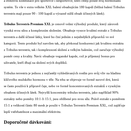
a efektivní kombinace pro sportovce i nesportovce, kteří chtějí posílit svůj hormonální
systém. To vše v extra velkém XXL balení obsahujícím 180 kapslí (běžná balení Tribulus
terrestris mají pouze 90 - 100 kapslí a výrazně nižší obsah účinných látek).
Tribulus Terrestris Premium XXL
je cenově velmi výhodný produkt, který zároveň
vyniká svou silou a komplexním složením. Obsahuje vysoce kvalitní extrakt z Tribulus
terrestris a další účinné látky, které ho činí jedním z nejsilnějších přípravků ve své
kategorii. Tento produkt byl navržen tak, aby překonal konkurenci jak kvalitou extraktu
z Tribulus terrestris, tak i komplexností složení a velkým balením, což zaručuje výhodný
poměr ceny a kvality. Navíc obsahuje veganské kapsle, což je příjemný bonus pro
uživatele, kteří dbají na složení svých doplňků.
Tribulus terrestris je jednou z nejčastěji vyhledávaných rostlin pro svůj vliv na hladinu
klíčového mužského hormonu v těle. Na trhu se objevuje ve formě surové drti, která
se často používá k přípravě čaje, nebo ve formě koncentrovaných extraktů s vysokým
obsahem účinných látek. Nejvyšší koncentráty tribulus terrestris, jako například 90%
extrakty nebo poměry 10:1 či 15:1, jsou oblíbené pro svou sílu. Právě extrakt s poměrem
15:1 a velikostí částic 80 mesh je použit v Tribulus Terrestris Premium XXL, což zajišťuje
lepší vstřebatelnost a maximální efektivitu.
Doporučené dávkování: