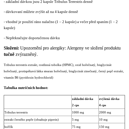
- základní dávkou jsou 2 kapsle Tribulus Terrestris denně
- dávkovaní můžete zvýšit až na 4 kapsle denně
- vhodné je použití ráno nalačno (1 – 2 kapsle) a večer před spaním (1 – 2
kapsle)
- Nepřekračujte doporučenou dávku
Složení:
Upozornění pro alergiky: Alergeny ve složení produktu
tučně
zvýrazněný.
Tribulus terrestris extrakt, rostlinná tobolka (HPMC), oxid hořečnatý, bisglycinát
hořečnatý, protispékavá látka stearan hořečnatý, bisglycinát zinečnatý, černý pepř extrakt,
vitamín B6 (pyridoxin hydrochlorid)
Tabulka nutričních hodnot:
základní dávka
zvýšená dávka
2 cps
4 cps
Tribulus terrestris
1000 mg
2000 mg
extrakt černého pepře (obsahuje piperin)
5 mg
10 mg
hořčík
75 mg
150 mg