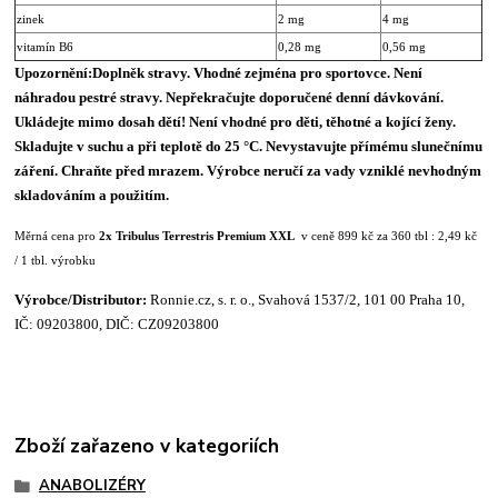
zinek
2 mg
4 mg
vitamín B6
0,28 mg
0,56 mg
Upozornění:
Doplněk stravy. Vhodné zejména pro sportovce. Není
náhradou pestré stravy. Nepřekračujte doporučené denní dávkování.
Ukládejte mimo dosah dětí! Není vhodné pro děti, těhotné a kojící ženy.
Skladujte v suchu a při teplotě do 25 °C. Nevystavujte přímému slunečnímu
záření. Chraňte před mrazem. Výrobce neručí za vady vzniklé nevhodným
skladováním a použitím.
Měrná cena pro
2x Tribulus Terrestris Premium XXL
v ceně 899 kč za 360 tbl : 2,49 kč
/ 1 tbl. výrobku
Výrobce/
Distributor:
Ronnie.cz, s. r. o., Svahová 1537/2, 101 00 Praha 10,
IČ: 09203800, DIČ: CZ09203800
Zboží zařazeno v kategoriích
ANABOLIZÉRY