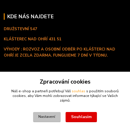
KDE NÁS NAJDETE
DRUŽSTEVNÍ 547
KLÁŠTEREC NAD OHŘÍ
431 51
VÝHODY : ROZVOZ A OSOBNÍ ODBĚR PO KLÁŠTERCI NAD
OHŘÍ JE ZCELA ZDARMA. FUNGUJEME 7 DNÍ V TÝDNU.
KONTAKT
Zpracování cookies
+420 603 334 280
Náš e-shop a partneři potřebují Váš
souhlas
s použitím souborů
Po - Ne ( 8:00 - 20:00 hod )
cookies, aby Vám mohli zobrazovat informace týkající se Vašich
zájmů.
profi.proteiny@seznam.cz
Souhlasím
Nastavení