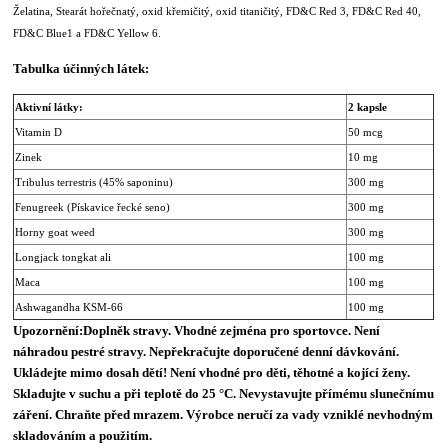
Želatina, Stearát hořečnatý, oxid křemičitý, oxid titaničitý, FD&C Red 3, FD&C Red 40,
FD&C Blue1 a FD&C Yellow 6.
Tabulka účinných látek:
Aktivní látky:
2 kapsle
Vitamin D
50 mcg
Zinek
10 mg
Tribulus terrestris (45% saponinu)
300 mg
Fenugreek (Pískavice řecké seno)
300 mg
Horny goat weed
300 mg
Longjack tongkat ali
100 mg
Maca
100 mg
Ashwagandha KSM-66
100 mg
Upozornění:
Doplněk stravy. Vhodné zejména pro sportovce. Není
náhradou pestré stravy. Nepřekračujte doporučené denní dávkování.
Ukládejte mimo dosah dětí! Není vhodné pro děti, těhotné a kojící ženy.
Skladujte v suchu a při teplotě do 25 °C. Nevystavujte přímému slunečnímu
záření. Chraňte před mrazem. Výrobce neručí za vady vzniklé nevhodným
skladováním a použitím.