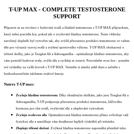
T-UP MAX - COMPLETE TESTOSTERONE
SUPPORT
Připravte se na revoluci v budování svalů a hladině testosteronu s T-UP MAX přípravkem,
který mění pravidla hry, pokud jde o zvyšování hladiny testosteronu. Tento vědecky
navržený doplněk byl vytvořen tak, aby zvýšil přirozenou produkci testosteronu ve vašem
těle pro výrazný rozvoj svalů a zvýšení sportovního výkonu. T-UP MAX obohacený o
účinné složky, jako je Tongkat Ali a Ashwagandha - optimalizuje hladinu testosteronu, aby
vám pomohl budovat svaly, zvýšit sílu a rychleji se zotavit. Pozvedněte svou hru - posuňte
své výsledky na vyšší úroveň s T-UP MAX. Vezměte si zásoby ještě dnes a začněte s
bezkonkurenčním nárůstem svalové hmoty.
Nutrex T-UP max:
Zvyšuje hladinu testosteronu
: Díky obsaženým složkám, jako jsou Tongkat Ali a
Ashwagandha, T-UP podporuje přirozenou produkci testosteronu, klíčového
hormonu pro růst svalů, zvyšování síly a zlepšování vytrvalosti.
Zvyšuje svalovou sílu
: Optimalizovaná hladina testosteronu přímo ovlivňuje vaši
fyzickou sílu a umožňuje vám dosáhnout lepších výsledků při tréninku.
Zlepšuje tělesné složení
: Zvýšená hladina testosteronu napomáhá přeměně tuku