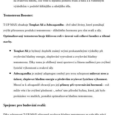
na svalovou hmotu, což vede k lepšímu poměru svalů a tuku a k viditelným
výsledkům v podobě štíhlejšího a silnějšího těla.
Testosteron Booster:
T-UP MAX obsahuje
Tongkat Ali a Ashwagandhu
- dvě silné živiny, které pomáhají
zvýšit přirozenou produkci testosteronu - důležitého hormonu pro růst svalů a síly.
Optimalizovaný testosteron hraje klíčovou roli v úrovni vaší celkové kondice a tělesné
stavby.
Tongkat Ali
je bylinný doplněk známý svými prokazatelnými výsledky při
zvyšování hladiny energie, zlepšování vytrvalosti a zvyšování hladiny
testosteronu. Díky tomu je oblíbený mezi sportovci a fitness nadšenci pro zvýšení
fyzické výkonnosti a svalové síly.
Ashwagandha
je známý adaptogen ceněný pro svou schopnost
snižovat stres a
úzkost, zlepšovat hladinu energie a především zvyšovat fyzickou výkonnost.
Mnozí se k ašvagandě obracejí pro její
přínosy při vyrovnávání hormonů
- což
může vést i ke zvýšení plodnosti -, neboť tato přírodní bylina, která, jak bylo
prokázáno ve studiích, pomáhá optimalizovat hladinu testosteronu.
Spojenec pro budování svalů:
Díky schopnosti T-UP MAX přirozeně zvyšovat hladinu testosteronu se vaše tělo stává