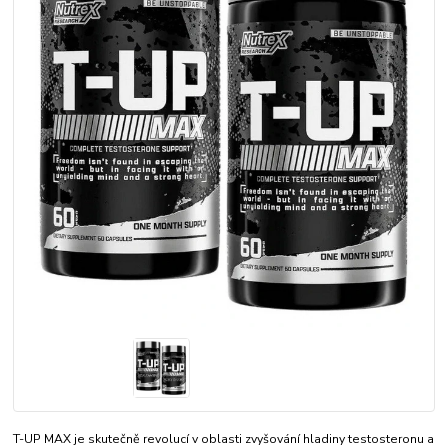
T-UP MAX je skutečně revolucí v oblasti zvyšování hladiny testosteronu a