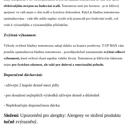
efektivnějším strojem na budování svalů.
Testosteron není jen hormon - je to klíčový
spojenec ve vaší snaze o růst svalů a fyzickou dokonalost. Když je hladina testosteronu
optimalizována - vaše tělo může naplno využít svůj potenciál pro budování svalů, což
vede k výraznějším a významnějším přírůstkům.
Zvýšená výkonnost:
Výhody zvýšené hladiny testosteronu sahají daleko za hranice posilovny. T-UP MAX vám
pomůže optimalizovat hladinu testosteronu - pravděpodobně zaznamenáte
zvýšení celkové
výkonnosti,
které ovlivní různé aspekty vašeho života. Testosteron je klíčovým faktorem
nejen
pro fyzickou zdatnost, ale také pro duševní a emocionální pohodu.
Doporučené dávkování:
- užívejte 2 kapsle denně mezi jídly
- pro dosažení nejlepších výsledků užívejte denně a důsledně.
- Nepřekračujte doporučenou dávku
Složení:
Upozornění pro alergiky: Alergeny ve složení produktu
tučně
zvýrazněný.