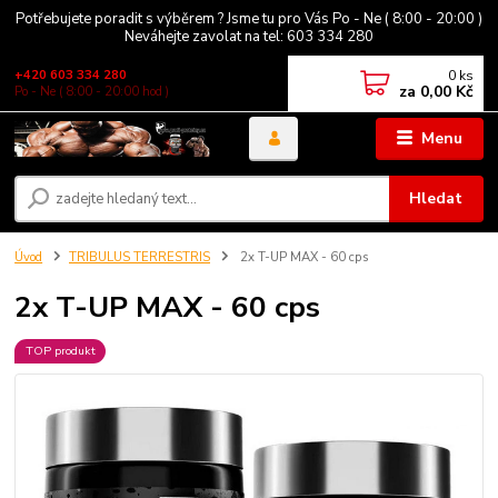
Potřebujete poradit s výběrem ? Jsme tu pro Vás Po - Ne ( 8:00 - 20:00 )
Neváhejte zavolat na tel: 603 334 280
0
ks
+420 603 334 280
za
0,00 Kč
Po - Ne ( 8:00 - 20:00 hod )
Menu
Hledat
Úvod
TRIBULUS TERRESTRIS
2x T-UP MAX - 60 cps
2x T-UP MAX - 60 cps
TOP produkt