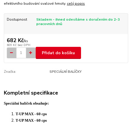
efektivního budování svalové hmoty.
celý popis
Dostupnost
Skladem - ihned odesíláme s doručením do 2-3
pracovních dnů
682 Kč
/
ks
609 Kč
bez DPH
Přidat do košíku
Značka:
SPECIÁLNÍ BALÍČKY
Kompletní specifikace
Speciální balíček obsahuje:
T-UP MAX - 60 cps
T-UP MAX - 60 cps